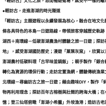
「輕訪古」文化之旅，悠閒暢遊菊島，感受不一樣的離
●輕訪古，走進澎湖的時光隧道
「輕訪古」主題遊程以永續發展為核心，融合在地文化
條各具特色的本島一日遊路線，帶領旅客穿越歷史軌跡
湖西＋南環線－低碳澎湖農漁村體驗之旅一日遊；探訪
地」，感受澎湖國防歷史；漫遊「菓葉灰窯」，欣賞以
澎湖農村低碳料理「古早味釜鍋飯」；親手製作「銀合
轉化為資源的環保行動；走訪定置漁網，體驗傳統漁業
北環線－尋幽訪古之旅一日遊；藉由趣味DIY，製作「
物再利用理念；探訪百年古榕樹與壯闊的跨海大橋；在
憶；登三仙塔俯瞰「澎湖小希臘」外垵漁港；造訪古老