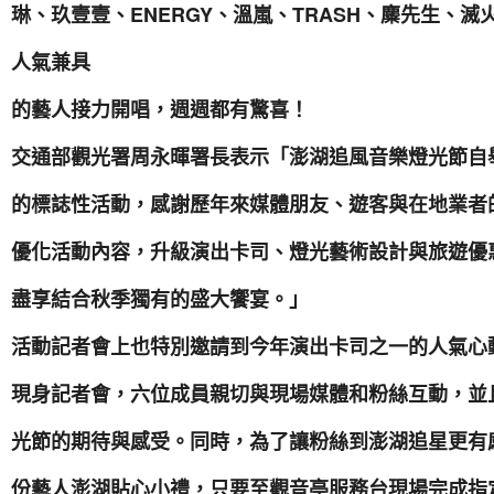
琳、玖壹壹、ENERGY、溫嵐、TRASH、麋先生、滅
人氣兼具
的藝人接力開唱，週週都有驚喜！
交通部觀光署周永暉署長表示「澎湖追風音樂燈光節自
的標誌性活動，感謝歷年來媒體朋友、遊客與在地業者
優化活動內容，升級演出卡司、燈光藝術設計與旅遊優
盡享結合秋季獨有的盛大饗宴。」
活動記者會上也特別邀請到今年演出卡司之一的人氣心動系偶
現身記者會，六位成員親切與現場媒體和粉絲互動，並
光節的期待與感受。同時，為了讓粉絲到澎湖追星更有感
份藝人澎湖貼心小禮，只要至觀音亭服務台現場完成指