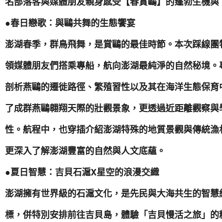
名部落客與媒體朋友親身感受【春賞鷗】的蓬勃生機與
●春日戀歌：與鷗共舞的生態饗宴
澎湖春季，群鳥飛舞，是賞鷗的最佳時節。本次踩線團
領媒體朋友們搭乘專船，航向澎湖最純淨的自然秘境。
剖析燕鷗的遷徙路徑、繁殖習性以及其在海洋生態保育
了成群燕鷗翱翔天際的壯觀景象，更透過近距離觀察與
性。航程中，也穿插介紹澎湖特殊的地質景觀與傳統漁
更深入了解澎湖豐富的自然與人文底蘊。
●夏日智慧：吉貝石滬X星空的浪漫交織
澎湖擁有世界級的石滬文化，是先民與大海共生的智慧
標，併特別安排前往吉貝島，體驗「吉貝慢活之旅」的