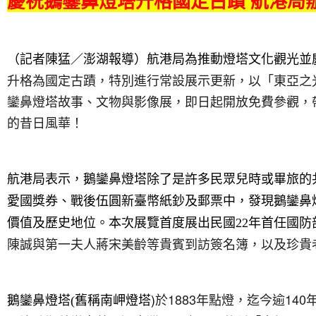
慶祝鵝鑾鼻燈塔升格國定古蹟 航港局
（記者陳猛／澎湖報導）航港局為推動燈塔文化觀光並慶祝
升格為國定古蹟，特別進行常設展示更新，以「東亞之
鑾鼻燈塔故事、文物與影像展，即日起開放免費參觀，
的昔日風華！
航港局表示，鵝鑾鼻燈塔除了是許多民眾兒時或畢旅的
愛國獎券、戰後伍圓新臺幣紙鈔及郵票中，發現鵝鑾鼻
年首任國防
價值及歷史地位。本次展覽首度展出民國22
陳誠與第一夫人蔣宋美齡等貴賓到訪簽名簿，以及珍貴
舊稱南岬燈塔)
於1883年點燈，迄今逾14
鵝鑾鼻燈塔(