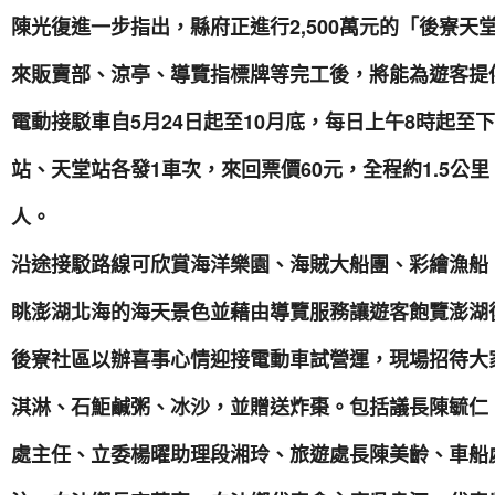
陳光復進一步指出，縣府正進行2,500萬元的「後寮
來販賣部、涼亭、導覽指標牌等完工後，將能為遊客提
電動接駁車自5月24日起至10月底，每日上午8時起至下
站、天堂站各發1車次，來回票價60元，全程約1.5公里
人。
沿途接駁路線可欣賞海洋樂園、海賊大船團、彩繪漁船
眺澎湖北海的海天景色並藉由導覽服務讓遊客飽覽澎湖
後寮社區以辦喜事心情迎接電動車試營運，現場招待大
淇淋、石鮔鹹粥、冰沙，並贈送炸棗。包括議長陳毓仁
處主任、立委楊曜助理段湘玲、旅遊處長陳美齡、車船