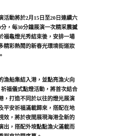
演活動將於
2
月
15
日
至
20
日連續六
0
分，每
30
分鐘展演一次精采震撼
於福龜燈光秀結束後，安排一場
多精彩熱鬧的新春光環境街道妝
。
的漁船集結入港，並點亮漁火向
」祈福儀式點燈活動，將首次結合
港，打造不同於以往的燈光展演
及平安祈福滿載歸來，搭配在地
視效，將於夜間展現海港全新的
演出，搭配外垵點點漁火滿載而