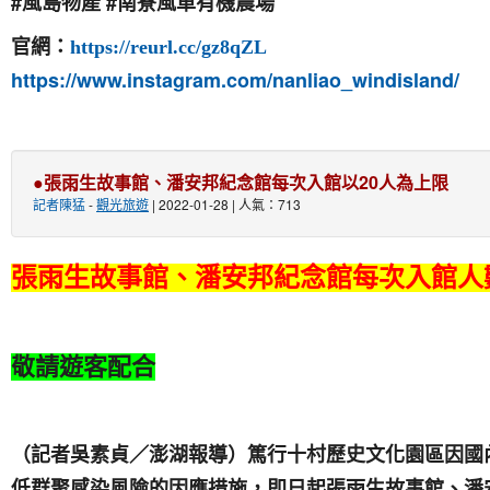
#風島物產 #南寮風車有機農場
官網：
https://reurl.cc/gz8qZL
https://www.instagram.com/nanliao_windisland/
●張雨生故事館、潘安邦紀念館每次入館以20人為上限
記者陳猛
-
觀光旅遊
| 2022-01-28 | 人氣：713
張雨生故事館、潘安邦紀念館每次入館人
敬請遊客配合
（記者吳素貞／澎湖報導）篤行十村歷史文化園區因國
低群聚感染風險的因應措施，即日起張雨生故事館、潘