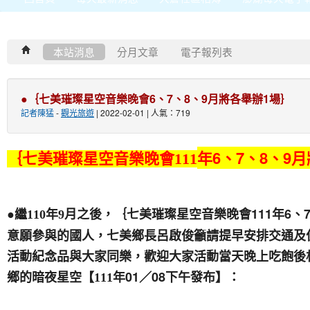
本站消息
分月文章
電子報列表
●｛七美璀璨星空音樂晚會6、7、8、9月將各舉辦1場｝
記者陳猛
-
觀光旅遊
| 2022-02-01 | 人氣：719
年6、7、8、9
｛七美璀璨星空音樂晚會111
月之後，｛七美璀璨星空音樂晚會111年6、
●繼
110
年9
意願參與的國人，七美鄉長呂啟俊籲請提早安排交通及
活動紀念品與大家同樂，歡迎大家活動當天晚上吃飽後
鄉的暗夜星空
年01／08下午發布】
【111
：