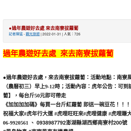
●過年農遊好去處 來去南寮拔蘿蔔
記者陳猛
-
觀光旅遊
| 2022-01-31 | 人氣：726
過年農遊好去處 來去南寮拔蘿蔔
●過年農遊好去處，來去南寮拔蘿蔔：活動地點：南寮風
（農曆初三）早上9-12時；活動內容：虎年公告：可
蔔】，每台斤50元即可帶走
《加加加加碼》每買一台斤紅蘿蔔 即送一碗豆花！！！
祝福大家#虎年行大運 #虎哩旺旺來#虎哩健康 #虎哩賺
、 0938987792澎湖縣湖西鄉南寮村200號
06-9920561