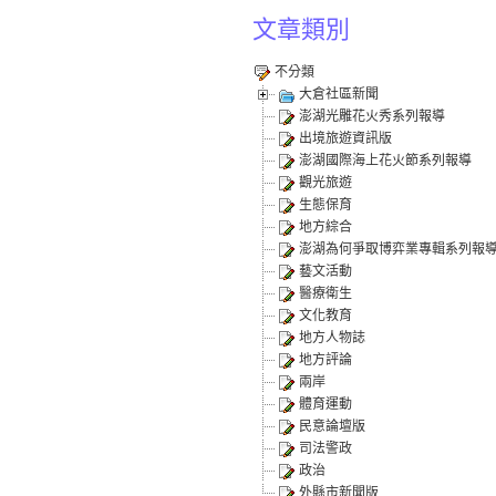
文章類別
不分類
大倉社區新聞
澎湖光雕花火秀系列報導
出境旅遊資訊版
澎湖國際海上花火節系列報導
觀光旅遊
生態保育
地方綜合
澎湖為何爭取博弈業專輯系列報
藝文活動
醫療衛生
文化教育
地方人物誌
地方評論
兩岸
體育運動
民意論壇版
司法警政
政治
外縣市新聞版