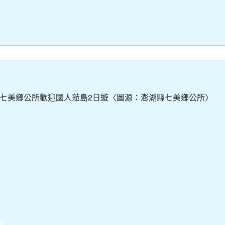
七美鄉公所歡迎國人蒞島2日遊〈圖源：澎湖縣七美鄉公所〉
報