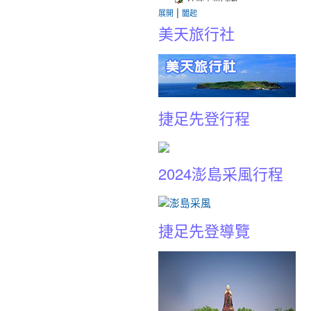
|
展開
闔起
美天旅行社
捷足先登行程
2024澎島采風行程
捷足先登導覽