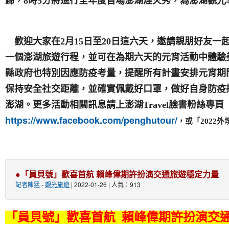
歸，
8
時
5
分將進行全年度首場澎湖煙火秀，為澎湖觀光
歡迎大家在
2
月
15
日
至
20
日這六天，邀請親朋好友一
一個澎湖旅遊行程，並可在為期六天的元宵活動中體驗
縣政府也特別因應防疫考量，提醒所有計畫安排元宵期
保持安全社交距離，並確實佩戴好口罩，做好自身防疫
澎湖。更多活動相關訊息請上澎湖
Travel
臉書粉絲專頁
https://www.facebook.com/penghutour/
，或「
2022
外
●「員貝號」歡喜首航 賴峰偉期許扮演交通旅遊穩定力量
記者陳猛
-
觀光旅遊
| 2022-01-26 | 人氣：913
「員貝號」歡喜首航 賴峰偉期許扮演交