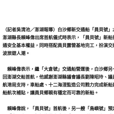
（記者吳清池／澎湖報導）白沙鄉新交通船「員貝號」
澎湖縣長賴峰偉出席首航儀式時表示，「員貝號」新船
通安全基本權益，同時搭配員貝露營基地完工，扮演交
波旅遊人潮。
賴峰偉表示，繼「大倉號」交通船營運後，白沙鄉另
回澎湖交船首航，他感謝澎湖縣議會議長劉陳昭玲、議
航港局支持，車船處、十二海浬監造公司戮力完成新船
船航次補貼，讓員貝鄉親有穩定而可靠的新船。
賴峰偉說，「員貝號」首航後，另一艘「鳥嶼號」預定