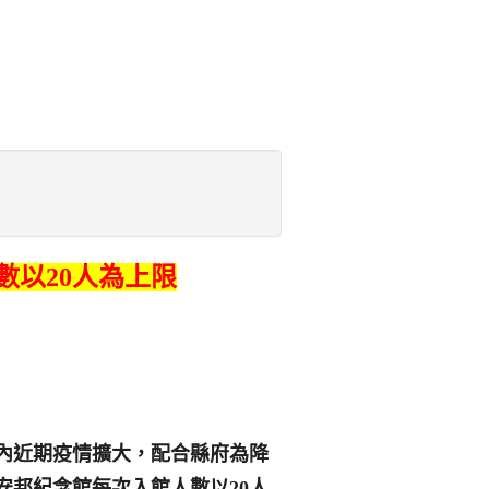
數以
20
人為上限
內近期疫情擴大，配合縣府為降
安邦紀念館每次入館人數以
20
人