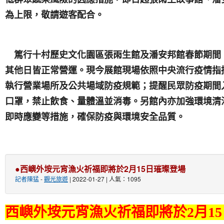
為上限，敬請遊客配合。
篤行十村歷史文化園區張雨生館及潘安邦館春節期間
其他日皆正常營運。現今展館現場依照中央流行疫情指
執行營業場所及公共場域防疫規範；提醒民眾防疫期間
口罩，禁止飲食、量體溫並消毒。另館內亦加強環境清
即時應變等措施，確保防疫與環境安全品質。
●西嶼外垵元宵漁火祈福即將於2月15日璀璨登場
記者陳猛
-
觀光旅遊
| 2022-01-27 | 人氣：1095
西嶼外垵元宵漁火祈福即將於
2
月
15