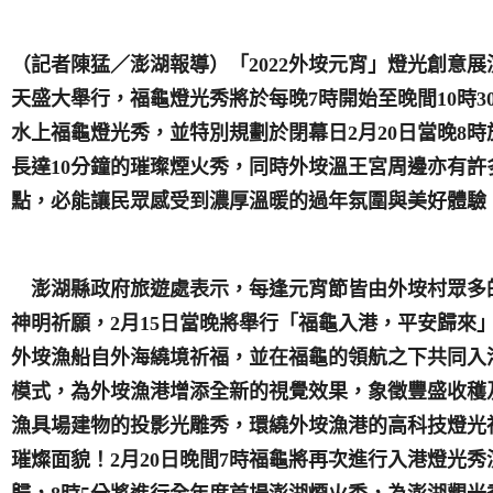
（記者陳猛／澎湖報導）
「
2022
外垵元宵」燈光創意展
天盛大舉行，福龜燈光秀將於每晚
7
時開始至晚間
10
時
3
水上福龜燈光秀，並特別規劃於閉幕日
2
月
20
日
當晚
8
時
長達
10
分鐘的璀璨煙火秀，同時外垵溫王宮周邊亦有許
點，必能讓民眾感受到濃厚溫暖的過年氛圍與美好體驗
澎湖縣政府旅遊處表示，每逢元宵節皆由外垵村眾多
神明祈願，
2
月
15
日
當晚將舉行「福龜入港，平安歸來
外垵漁船自外海繞境祈福，並在福龜的領航之下共同入
模式，為外垵漁港增添全新的視覺效果，象徵豐盛收穫
漁具場建物的投影光雕秀，環繞外垵漁港的高科技燈光
璀燦面貌！
2
月
20
日
晚間
7
時福龜將再次進行入港燈光秀