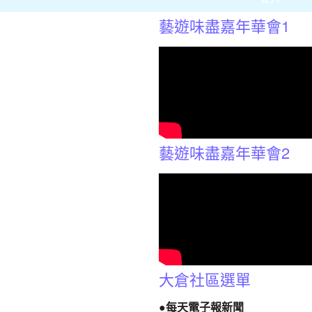
藝遊味盡嘉年華會1
藝遊味盡嘉年華會2
大倉社區選單
●每天電子報新聞