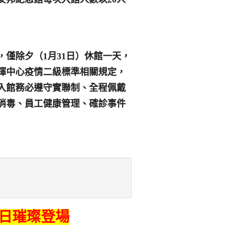
，僅除夕（
1
月
31
日
）休館一天，
揮中心疫情二級標準相關規定，
入館務必遵守實聯制、全程佩戴
消毒、員工健康管理、確診事件
日
璀璨登場