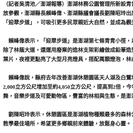
（記者吳清池／澎湖報導）澎湖林務公園管理所新設青
放參觀，澎湖縣長賴峰偉、澎湖縣議會議長劉陳昭玲出
「迎翠步道」，可吸引更多民眾親近大自然，並成為觀
賴峰偉表示，「迎翠步道」是澎湖第七條青青小徑，
除了林蔭大道，還運用廢棄的造林支架彩繪做成鉛筆造
葉片，夜裡更點亮了大型月亮燈具，搭配萬顆燈泡，林
賴峰偉說，縣府去年改善澎湖休憩園區天人湖及白鷺
2,000立方公尺增加至約4,050立方公尺，提高到2倍
舞，音樂步道及可愛動物區，豐富的林相與生態，是澎
劉陳昭玲表示，休憩園區是澎湖植物種類最多的森林
教學最佳場所，希望更多鄉親前來體驗，放鬆身心靈。