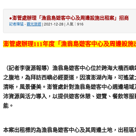
●澎管處辦理「漁翁島遊客中心及周邊設施出租案」招商
記者陳猛
-
觀光旅遊
| 2021-12-28 | 人氣：916
澎管處辦理111年度「漁翁島遊客中心及周邊設
（記者李復源報導）漁翁島遊客中心位於跨海大橋西嶼端
之腹地，為拜訪西嶼必經要道，因濱澎湖內海，可遙望
清晰，風景優美。澎管處針對漁翁島遊客中心週邊場域
沛資源與活力導入，以提供遊客休憩、遊覽、餐飲等服
能。
本案出租標的為漁翁島遊客中心及其周邊土地，出租區