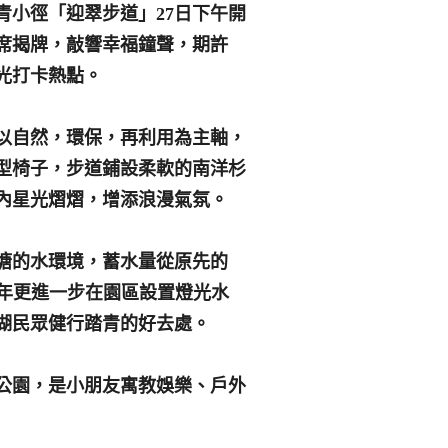
青小徑「迎翠步道」27日下午開
席揭牌，敲響幸福鐘聲，期許
光打卡熱點。
以自然，環保，再利用為主軸，
型椅子，步道鋪設柔軟的南洋杉
內星光熠熠，增添浪漫氣氛。
塘的水環境，蓄水量從原先的
，今年更進一步在園區設置燈光水
湖民眾健行踏青的好去處。
公園，是小朋友寓教娛樂、戶外