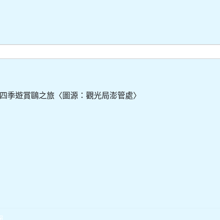
四季遊賞鷗之旅〈圖源：觀光局澎管處〉
報