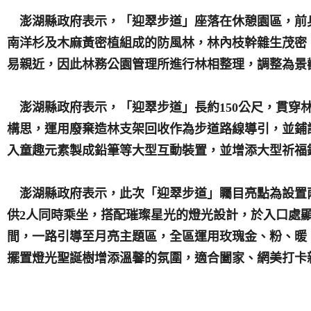
澎湖縣政府表示，「迎翠步道」座落在休憩園區，前身
南洋杉及木麻黃密植組成的防風林，林內枝幹雜生茂密
易親近，因此林務公園管理所進行林相整理，調整為景
澎湖縣政府表示，「迎翠步道」長約150公尺，貫穿
構思，運用廢棄造林支架回收作為步道路線導引，並鋪
入童趣元素製成鉛筆等大型互動裝置，並增添大型祈福
澎湖縣政府表示，此次「迎翠步道」矚目亮點為設置
供2人同時乘坐，搭配璀璨星光的燈光設計，於入口處
間，一路引導至月亮主題區，全區運用玫瑰金、粉、暖
擺置燈光聖誕樹增添溫馨的氛圍，適合闔家、網美打卡