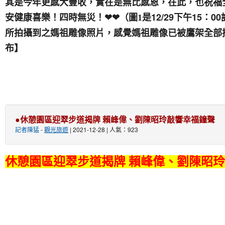
其是今年更感大豐收，實在是無比感恩，在此，也祝福
安健康喜樂！四時無災！
是12/29下午15
❤❤
（圖1
所拍攝到之媽祖雕像照片，感覺媽祖雕像已被鷹架全部掩蓋
布】
●休憩園區迎翠步道揭牌 賴峰偉、劉陳昭玲敲響幸福鐘聲
記者陳猛
-
觀光旅遊
| 2021-12-28 | 人氣：923
休憩園區迎翠步道揭牌 賴峰偉、劉陳昭