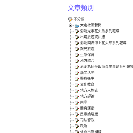
文章類別
不分類
大倉社區新聞
澎湖光雕花火秀系列報導
出境旅遊資訊版
澎湖國際海上花火節系列報導
觀光旅遊
生態保育
地方綜合
澎湖為何爭取博弈業專輯系列報
藝文活動
醫療衛生
文化教育
地方人物誌
地方評論
兩岸
體育運動
民意論壇版
司法警政
政治
外縣市新聞版