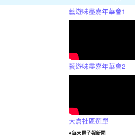
藝遊味盡嘉年華會1
藝遊味盡嘉年華會2
大倉社區選單
●每天電子報新聞