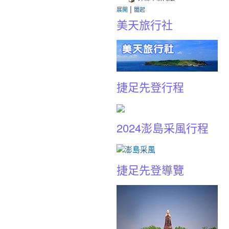
|
展開
闔起
美天旅行社
捷足先登行程
2024澎島采風行程
捷足先登導覽