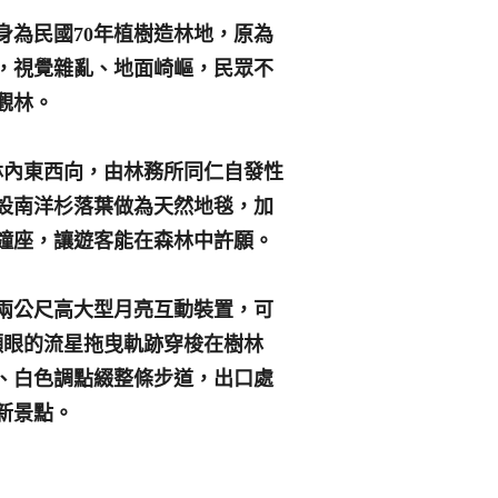
為民國70年植樹造林地，原為
，視覺雜亂、地面崎嶇，民眾不
觀林。
林內東西向，由林務所同仁自發性
設南洋杉落葉做為天然地毯，加
鐘座，讓遊客能在森林中許願。
兩公尺高大型月亮互動裝置，可
顯眼的流星拖曳軌跡穿梭在樹林
、白色調點綴整條步道，出口處
新景點。