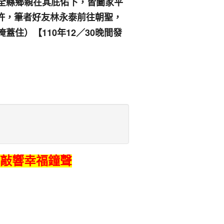
全縣鄉親在其庇佑下，皆闔家平
：00許，筆者好友林永泰前往朝聖，
住）【110年12／30晚間發
玲敲響幸福鐘聲