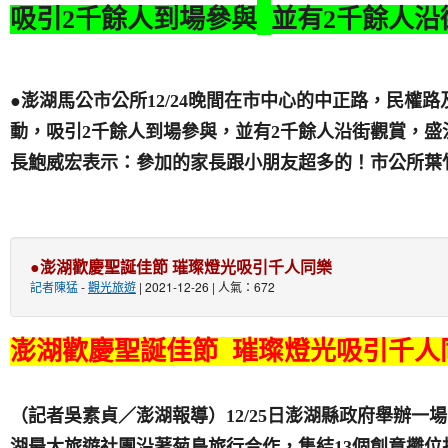
吸引
2
千餘人到場參與
並有
2
千餘人沿
●澎湖馬公市公所
12/24
晚間在市中心的中正路，民權路
動，吸引
2
千餘人到場參與，並有
2
千餘人沿街觀賞，盛
長鮑威宏表示：參加的家長跟小朋友超多的！市公所葉
●澎湖歡慶聖誕佳節 璀璨燈光吸引千人同樂
記者陳猛
-
觀光旅遊
| 2021-12-26 | 人氣：672
澎湖歡慶聖誕佳節 璀璨燈光吸引千人
（記者吳素貞／澎湖報導）12/25日澎湖縣政府舉辦一
湖最大旅遊社團沿著菊島旅行合作，集結13個創意攤