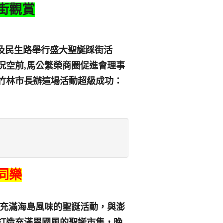
街觀賞
及民生路舉行盛大聖誕踩街活
況空前
,
馬公繁榮商圈促進會理事
竹林市長辦這場活動超級成功：
同樂
場充滿海島風味的聖誕活動，與澎
位打造充滿異國風的聖誕市集，晚