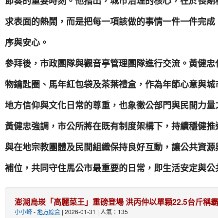
節奏的重要時刻。他指出，城市治理的核心，在於長期
求表面的熱鬧，而是把每一項該做的事情一件一件完成
序與安心。
參拜後，市政團隊與觀音亭管理團隊進行交流。黃健忠
物鑰匙圈、馬年紅包袋及茶葉禮盒，作為年節心意與城
地方信仰與文化日常的尊重，也象徵公部門與民間力量
黃健忠強調，市公所將在既有制度架構下，持續穩健推
與在地宗教團體及民間組織保持良好互動，讓公共資源
補位，共同守住馬公市最重要的日常，即生活安定與公
澎湖烏崁「高麗菜王」重磅登場 洪丙仲以單顆22.5台斤稱
小小峰
-
地方綜合
| 2026-01-31 | 人氣：135