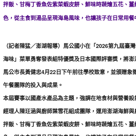
拌飯、甘梅丁香魚佐紫菜蝦皮餅、鮮味時蔬燴五花、薑
色，從主食到湯品呈現海島風味，也讓孩子在日常用餐
（記者陳猛／澎湖報導）馬公國小在「2026第九屆臺
海味」菜單勇奪發表組特優獎及日本國際評審獎，將澎
馬公市長黃健忠4月22日下午前往學校致意，並頒贈象
午餐團隊的投入與成果。
本屆賽事以國產水產品為主題，強調在地食材與營養設
經理人陳玨涵與廚師葉雪花組成團隊，運用澎湖海鮮與
拌飯、甘梅丁香魚佐紫菜蝦皮餅、鮮味時蔬燴五花、薑