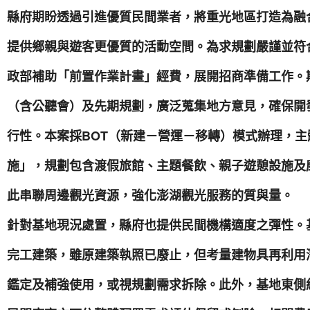
縣府期盼透過引進優質民間業者，將重光地區打造為融
提供鄉親與遊客更優質的活動空間。為求規劃嚴謹並符合
政部補助「前置作業計畫」經費，展開招商準備工作。期
（含公聽會）及先期規劃，廣泛蒐集地方意見，確保開
行性。本案採BOT（新建－營運－移轉）模式辦理，
施」，規劃包含渡假旅館、主題餐飲、親子遊憩設施及
此串聯周邊觀光資源，強化澎湖觀光服務的質與量。
針對基地現況處置，縣府也提供民間機構適度之彈性。基
完工建築，雖原建築執照已廢止，但考量建物具再利用
鑑定及補強使用，或視規劃需求拆除。此外，基地東側約