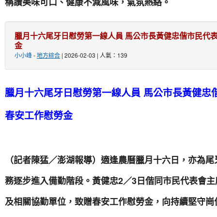
稱讚美味可口、健康不減風味，氣氛熱絡。
臘月十六尾牙日慰勞第一線人員 馬公市長黃健忠偕市民代
金
小小峰
-
地方綜合
| 2026-02-03 | 人氣：139
臘月十六尾牙日慰勞第一線人員 馬公市長黃健忠
春安工作慰勞金
（記者陳猛／澎湖報導）適逢農曆臘月十六日，亦為尾
務逐步進入備勤階段。黃健忠2／3日偕同市民代表會
及相關協勤單位，致贈春安工作慰勞金，向持續堅守崗