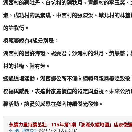
湖西村的蔡牡丹、白坑村的陳秋月、青螺村的李玉笑、
淑、成功村的吳素璞、中西村的張陳汝、城北村的林藍
的許紫衍。
模範婆媳有4組分別是：
湖西村的呂許海環、楊雯君；沙港村的洪月、黃慧慈；
村的莊梅、陳有芳
透過這場活動，湖西鄉公所不僅向模範母親與婆媳致敬
祝福與感謝，表達對家庭價值的肯定與重視。未來公所
馨活動，讓愛與感恩在鄉內持續發光發熱。
永續力量持續茁壯！115年第1期「澎湖永續地圖」店家徵選
小小峰
-
地方綜合
| 2026-04-24 | 人氣：112