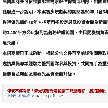
民間廠商亦可依整體配置需求評估保留或刨除，相關費
縣府進一步說明，本案初步規劃契約期間為50年（含5
後得優先續約10年。招商門檻設定最低投資金額為新臺
約3,400平方公尺將列為義務維護範圍，由民間機構
境永續。
本招商案已正式啟動，相關公告文件可至前述澎湖縣政
邀請具備專業經驗之優質團隊參與投資，共同攜手為重
業機會並帶動區域觀光品質全面升級。
停餐不停關懷！陳光復慰問送餐志工 啟動春節「擁抱獨老
小小峰
-
地方綜合
| 2026-02-11 | 人氣：126