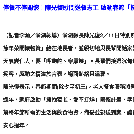
停餐不停關懷！陳光復慰問送餐志工 啟動春節「
（記者李源／澎湖報導）澎湖縣長陳光復2／11日特別
節年菜關懷物資」給在地長者，並親切地與長輩閒話家
天氣變化大，要「呷飽飽、穿厚燒」。長輩們接過沉甸
笑容，感動之情溢於言表，場面熱絡且溫馨。
陳光復表示，春節期間(除夕至初三)，老人餐食服務將
過年，縣府啟動「擁抱獨老、愛不打烊」關懷計畫，準備
前將年節所需的生活與飲食物資，備妥並親送到家，讓
安心過年。