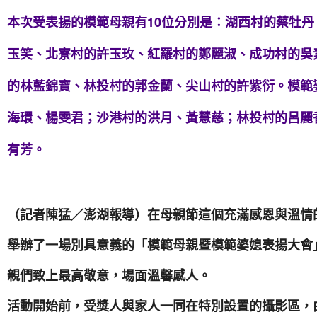
本次受表揚的模範母親有10位分別是：湖西村的蔡牡
玉笑、北寮村的許玉玫、紅羅村的鄭麗淑、成功村的吳
的林藍錦寶、林投村的郭金蘭、尖山村的許紫衍。模範
海環、楊雯君；沙港村的洪月、黃慧慈；林投村的呂麗
有芳。
（記者陳猛／澎湖報導）在母親節這個充滿感恩與溫情的
舉辦了一場別具意義的「模範母親暨模範婆媳表揚大會
親們致上最高敬意，場面溫馨感人。
活動開始前，受獎人與家人一同在特別設置的攝影區，