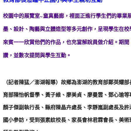
校園中的展覽室~童真藝廊，裡面正進行學生們的畢業
墨、設計、陶藝與立體造型等多元創作，呈現學生在校
來賓一一欣賞他們的作品，也充當解說員做介紹。期間
讚，並數次提問與學生互動。
（記者陳猛／澎湖報導）故鄉為澎湖的教育部鄭英耀部
育部陳怡帆督學、黃子維、廖美貞、廖曼雲、鄧心瑜等
顏子傑副執行長、縣府陳晶卉處長、李靜嵐副處長及許
國小參訪，受到張素紋校長、家長會林君霖會長、美術