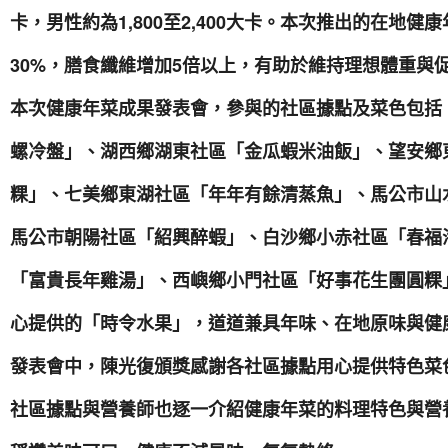
卡，男性約為1,800至2,400大卡。本次推出的在地
30%，膳食纖維增加5倍以上，有助於維持理想體重與
本次健康年菜成果發表會，參與的社區據點及菜色包括
螺冷盤」、湖西鄉湖東社區「金瓜蝦米油飯」、望安鄉
粿」、七美鄉東湖社區「年年有餘清蒸魚」、馬公市山
馬公市朝陽社區「紹興醉蝦」、白沙鄉小赤社區「春福
「富貴長年雞湯」、西嶼鄉小門社區「好事花生團圓粿
心提供的「時令水果」，道道兼具年味、在地原味與健
發表會中，陳光復頒獎感謝各社區據點用心提供特色菜
社區據點與營養師也逐一介紹健康年菜的料理特色與營