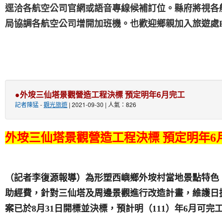
逕洽各航空公司官網或語音專線候補訂位。縣府將視各
局協調各航空公司增開加班機。也歡迎鄉親加入旅遊處F
●外垵三仙塔景觀營造工程決標 預定明年6月完工
記者陳猛
-
觀光旅遊
| 2021-09-30 | 人氣：826
外垵三仙塔景觀營造工程決標 預定明年6
（記者李復源報導）為形塑西嶼鄉外垵村當地景點特色
助經費，針對三仙塔及周邊景觀進行改造計畫，維護日
案已於8月31日開標並決標，預計明（111）年6月可完