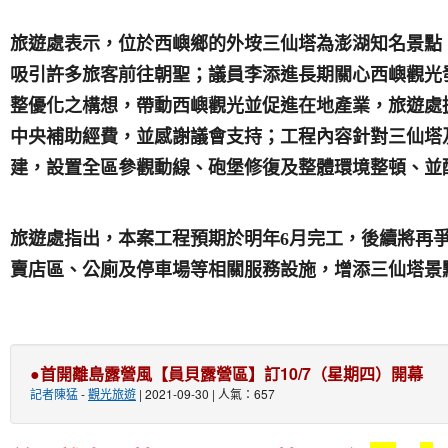
旅遊處表示，位於西嶼鄉的外垵三仙塔為澎湖知名景點
吸引許多旅客前往朝聖；議員李添進長期關心西嶼觀光
整優化之構想，帶動西嶼觀光並促進在地產業，旅遊處
中央補助經費，並感謝議會支持；工程內容針對三仙塔
建，設置全區參觀動線、砲堡修復及整體環境整頓、並
旅遊處指出，本案工程預期於明年6月完工，後續將再
賣店區、公廁及停車場等相關服務設施，增添三仙塔景
●首開離島露營風【員貝露營區】訂10/7（星期四）開幕
記者陳猛
-
觀光旅遊
| 2021-09-30 | 人氣：657