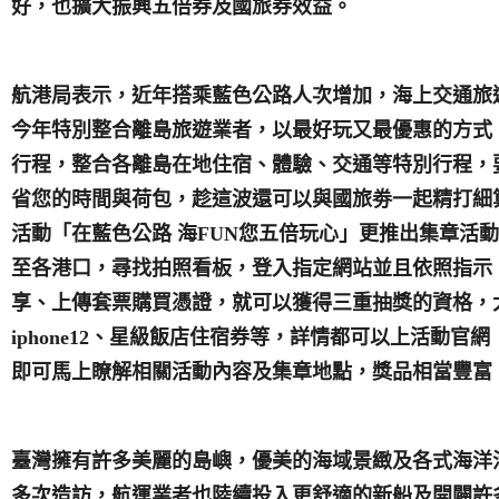
好，也擴大振興五倍券及國旅券效益。
航港局表示，近年搭乘藍色公路人次增加，海上交通旅
今年特別整合離島旅遊業者，以最好玩又最優惠的方式
行程，整合各離島在地住宿、體驗、交通等特別行程，
省您的時間與荷包，趁這波還可以與國旅劵一起精打細
活動「在藍色公路
海
FUN
您五倍玩心」更推出集章活動
至各港口，尋找拍照看板，登入指定網站並且依照指示
享、上傳套票購買憑證，就可以獲得三重抽獎的資格，
iphone12
、星級飯店住宿券等，詳情都可以上活動官網
即可馬上瞭解相關活動內容及集章地點，獎品相當豐富
臺
灣擁有許多美麗的島嶼，優美的海域景緻
及各式海洋
多次造訪
，航運業者
也陸續投入更
舒適的新船及開闢許