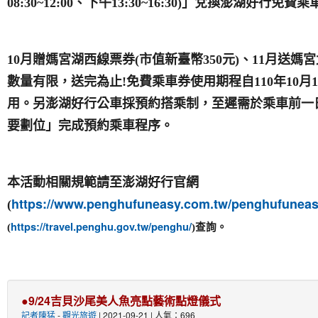
08:30~12:00
、下午
13:30~16:30)
」兌換澎湖好行免費乘
10
月贈媽宮湖西線票券
(
市值新臺幣
350
元
)
、
11
月送媽宮
數量有限，送完為止
!
免費乘車券使用期程自
110
年
10
月
1
用。另澎湖好行公車採預約搭乘制，至遲需於乘車前一
要劃位」完成預約乘車程序。
本活動相關規範請至澎湖好行官網
https://www.penghufuneasy.com.tw/penghufuneas
(
https://travel.penghu.gov.tw/penghu/
(
)
查詢。
●9/24吉貝沙尾美人魚亮點藝術點燈儀式
記者陳猛
-
觀光旅遊
| 2021-09-21 | 人氣：696