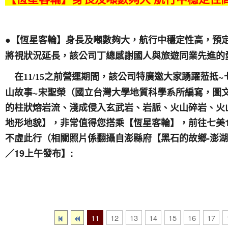
●【恆星客輪】身長及噸數夠大，航行中穩定性高，預定營
將視狀況延長，該公司丁總感謝國人與旅遊同業先進的
之前營運期間，該公司特廣邀大家踴躍蒞抵~
在11/15
山故事~宋聖榮（國立台灣大學地質科學系所編寫，圖
的柱狀熔岩流、淺成侵入玄武岩、岩脈、火山碎岩、火
地形地貌】，非常值得您搭乘【恆星客輪】，前往七美
不虛此行（相關照片係翻攝自澎縣府【黑石的故鄉-澎湖】
／19上午發布】:
11
12
13
14
15
16
17