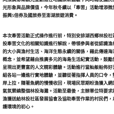
光形象與品牌價值，今年秋冬續以「牽罟」活動增添微
振興5倍券及國旅券至澎湖旅遊消費。
本次牽罟活動正式操作進行前，特別安排湖西鄉林投社
投牽罟文化的相關知識進行解說，帶領參與者從認識漁
的大小與漁村生活、海洋生態永續的關係，藉此傳達海
概念，並希望藉由推廣多元的海島生活紀實活動，鼓勵
呈現出更豐富的人文精彩體驗。活動進行當舢舨船佈好
組各站一邊進行實地體驗，並聽從著指揮人員的口令，
岸上拉，隨著魚網的慢慢收回，現場民眾期盼漁獲入網
氣氛縈繞整個林投海灘。活動至最後，主辦單位特要求
漁獲送給林投社區發展協會及協助牽罟作業的村民們，
護環境的初心。