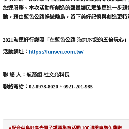
旅運服務
。本次活動所創造的聲量讓民眾能
更
進一步親
動，藉由藍色公路暢遊離島，留下美好記憶與創造更特
2021
海運好行護照「在藍色公路
海
FUN
您的五倍玩心」
https://funsea.com.tw/
活動網址：
聯
絡
人：航務組
杜文允科長
聯絡電話：
02-8978-8020
、
0921-201-985
●配合菊島好食光電子護照集章活動 100張乘車券免費贈