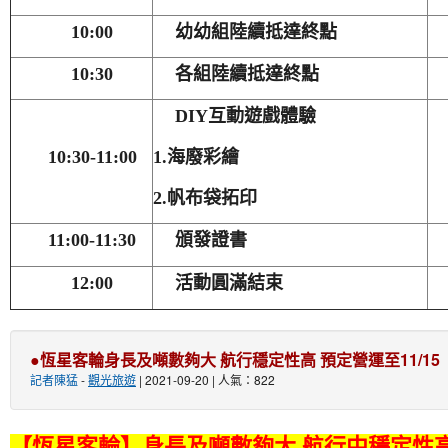
10:00
幼幼組陸續抵達終點
10:30
各組陸續抵達終點
DIY
互動遊戲體驗
10:30-11:00
1.
海廢彩繪
2.
帆布袋拓印
11:00-11:30
頒發證書
12:00
活動圓滿結束
●恆星客輪身長及噸數夠大 航行穩定性高 預定營運至11/15
記者陳猛
-
觀光旅遊
| 2021-09-20 | 人氣：822
【恆星客輪】身長及噸數夠大 航行中穩定性高 