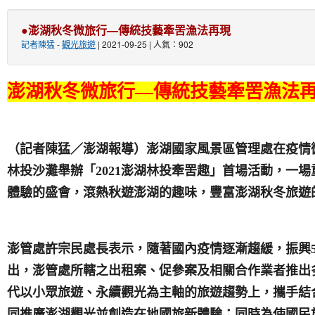
●澎湖秋冬微旅行—傳統技藝牽罟漁法再現
記者陳猛
-
觀光旅遊
| 2021-09-25 | 人氣：902
澎湖秋冬微旅行
—
傳統技藝牽罟漁法
（記者陳猛／澎湖報導）澎湖國家風景區管理處在疫情微
澎湖林投牽罟趣」首場活動
林投沙灘舉辦「2021
，一場
體驗的盛會，滾熱秋遊澎湖的趣味，豐富澎湖秋冬旅遊
澎管處許宗民處長表示，隨著國內疫情逐漸趨緩，振興5
出，澎管處所轄之出租案、促參案及相關合作業者推出
代以小眾旅遊、永續觀光為主軸的旅遊趨勢上，攜手結
同推廣澎湖觀光並創造在地國旅新體驗；同時為使國民