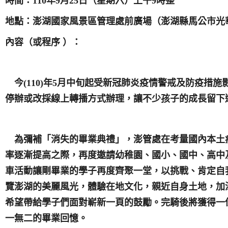
時間：110年9月25日（星期六）上午9時整
地點：澎湖國家風景區管理處前廣場
（澎湖縣馬公市光華
內容（或程序 ）：
今(110)年5月中旬起受新冠肺炎疫情警戒及防疫措
停辦或改採線上轉播方式辦理，讓不少孩子的成長留下
為彌補「消失的畢業典禮」，澎管處在考量國內本土
率逐漸提高之際，再度邀請幼稚園、國小、國中、高中
車活動讓剛畢業的學子再度齊聚一堂，以挑戰、肯定自
覽澎湖的美麗風光，體驗在地文化，親近自身土地，加
希望帶給學子們面對嶄新一頁的鼓勵。完騎後將獲得一
一無二的畢業回憶。