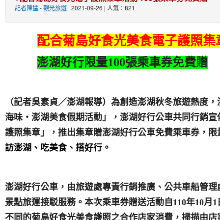
記者陳猛
-
觀光旅遊
| 2021-09-26 | 人氣：821
配合菊島好食光美食電子護照集
澎湖好行限量
100
張乘車券免費贈
（記者吳素貞／澎湖報導）為創造澎湖秋冬旅遊熱度，
海味‧澎湖美食假期活動」，澎湖好行公車共同行銷宣
護照集章」，推出集章贈澎湖好行公車免費乘車券，限
訪澎湖、吃美食、搭好行。
澎湖好行公車，由旅遊處專責行銷推廣、公共車船管理
景點旅運接駁服務。本次乘車券贈送活動自
110
年
10
月
1
不同的菊島好食光美食護照之合作店家消費，掃描由店