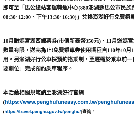
即可至「馬公總站客運轉運中心
(
880
澎湖縣馬公市民族
08:30~12:00
、下午
13:30~16:30)
」兌換澎湖好行免費乘
10
月贈媽宮湖西線票券
(
市值新臺幣
350
元
)
、
11
月送媽宮
數量有限，送完為止
!
免費乘車券使用期程自
110
年
10
月
1
用。另澎湖好行公車採預約搭乘制，至遲需於乘車前一
要劃位」完成預約乘車程序。
本活動相關規範請至澎湖好行官網
https://www.penghufuneasy.com.tw/penghufuneas
(
https://travel.penghu.gov.tw/penghu/
(
)
查詢。