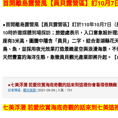
10
7
首開離島露營風【員貝露營區】訂
月
110
10
7
●首開離島露營風【員貝露營區】訂於
年
月
日（
10
時許邀媒體到場採訪；
旅遊處表示，入口意象設計理
3
座有
米
高，圖騰中隱含「員貝」二字，結合澎湖縣花
鳥、魚，並採用夜光效果打造景緻星空與浪漫海景，不
天然豐富的海洋生態，象徵員貝觀光產業即將升起。
【1
●七美浮潛 若愛欣賞海底奇觀的話來到這裡你會看得很精緻
記者陳猛
-
觀光旅遊
| 2021-09-29 | 人氣：701
七美浮潛 若愛欣賞海底奇觀的話來到七美這