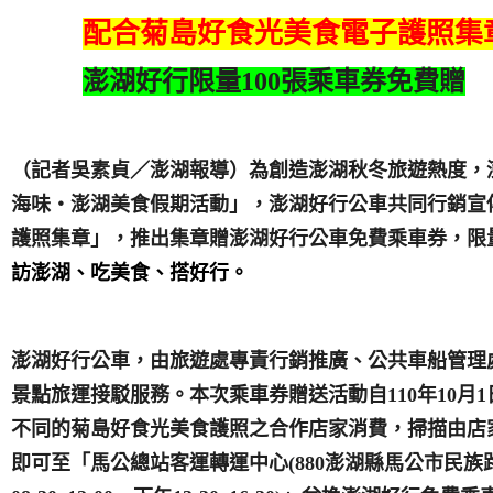
配合菊島好食光美食電子護照集
澎湖好行限量
100
張乘車券免費贈
（記者吳素貞／澎湖報導）為創造澎湖秋冬旅遊熱度，
海味‧澎湖美食假期活動」，澎湖好行公車共同行銷宣
護照集章」，推出集章贈澎湖好行公車免費乘車券，限
訪澎湖、吃美食、搭好行。
澎湖好行公車，由旅遊處專責行銷推廣、公共車船管理
景點旅運接駁服務。本次乘車券贈送活動自
110
年
10
月
1
不同的菊島好食光美食護照之合作店家消費，掃描由店
即可至「馬公總站客運轉運中心
(
880
澎湖縣馬公市民族