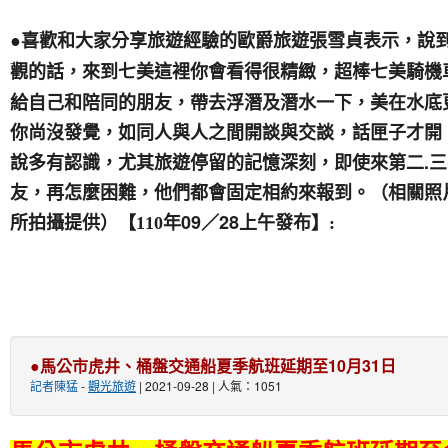
●喜歡和大家分享旅遊經驗的歐爵旅遊張
雪貞表示，說
觀的話，來到七美這裡你會看得很精緻，超棒七美騎機
給自己和陪同的朋友，帶去浮潛及潛水一下，美在水底
你尚沒發覺，如同人與人之間開談與交談，話匣子才開
說多有認識，尤其旅遊停留的記憶深刻，即使來第二.
友，再怎麼困難，他們都會固定相約來報到。（相關照
所拍攝提供）
年09／28
【110
上
午發布】
:
●馬公市虎井、桶盤交通船夏季航班延期至10月31日
記者陳猛
-
觀光旅遊
| 2021-09-28 | 人氣：1051