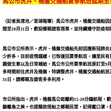
馬公市虎井、桶盤交通船夏季航班延期至1
（記者吳清池／澎湖報導）馬公市虎井、桶盤交通船因
間至
10
月
31
日，歡迎鄉親遊客搭乘，並持續遵守防疫相
馬公市公所表示，虎井、桶盤交通船先前因應新冠肺炎
少許多，目前疫情趨緩，已恢復回夏季航班，讓里民有
園做生意以及日常補給，馬公市公所夏季航班原訂至
9
多時間前往虎井及桶盤，特調整虎井、桶盤交通船航班
31
日
，請鄉親及遊客多多利用。
市公所指出，虎井、桶盤馬公距離約
15-20
分鐘航程，歡
驗離島之美。也提醒欲搭船之鄉親民眾，記得戴口罩，