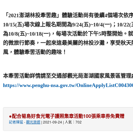
「2021澎湖林投牽罟趣」體驗活動尚有後續4個場次依序開
10/15(五)場次線上報名期間為9/24(五)~10/4(一)；10/
為10/8(五)~10/18(一)，每場次活動於下午5時整開始
的微旅行節奏，一起來這最美麗的林投沙灘，享受秋天
風，體驗牽罟活動的趣味！
本牽罟活動詳情請至交通部觀光局澎湖國家風景區管理
https://www.penghu-nsa.gov.tw/OnlineApplyListC00430
●配合菊島好食光電子護照集章活動100張乘車券免費贈
記者陳猛
-
觀光旅遊
| 2021-09-24 | 人氣：702