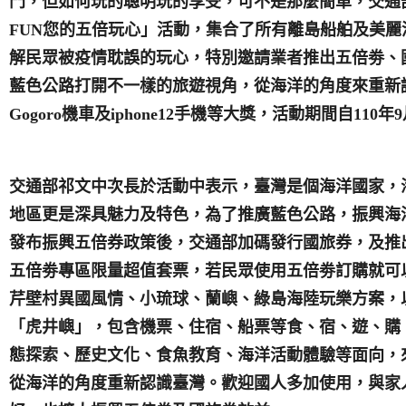
門，但如何玩的聰明玩的享受，可不是那麼簡單，交通
FUN
您的五倍玩心」活動，集合了所有離島船舶及美麗
解民眾被疫情耽誤的玩心，特別邀請業者推出五倍劵、
藍色公路打開不一樣的旅遊視角，從海洋的角度來重新
Gogoro
機車及
iphone12
手機等大獎，活動期間自
110
年
9
交通部
祁
文中
次長於活動中
表示，臺灣是個海洋國家，
地區更是深具魅力及特色，
為了推廣藍色公路
，
振興
海
發布振興五倍券政策後，交通部
加碼發行國旅券，及推
五倍劵專區限量超值套票，若民眾使用五倍劵訂購就可
芹壁村異國風情、小琉球、蘭嶼、綠島海陸玩樂方案，
「虎井嶼」，包含機票、住宿、船票等食、宿、遊、購
態探索、歷史文化、食魚教育、海洋活動體驗等面向，
從海洋的角度重新認識
臺
灣。
歡迎國人多加使用，與家