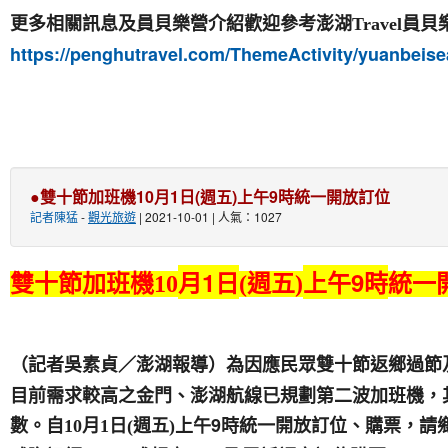
員貝
更多相關訊息及員貝樂營介紹歡迎參考澎湖Travel
https://penghutravel.com/ThemeActivity/yuanbeise
●雙十節加班機10月1日(週五)上午9時統一開放訂位
記者陳猛
-
觀光旅遊
| 2021-10-01 | 人氣：1027
月1日
上午9時
雙十節加班機10
(週五)
統一
（記者吳素貞／澎湖報導）為因應民眾雙十節返鄉過節及
目前需求較高之金門、澎湖航線已規劃第二波加班機，其
數。自
日
上午9時統一開放訂位、購票，請
10
月1
(
週五)