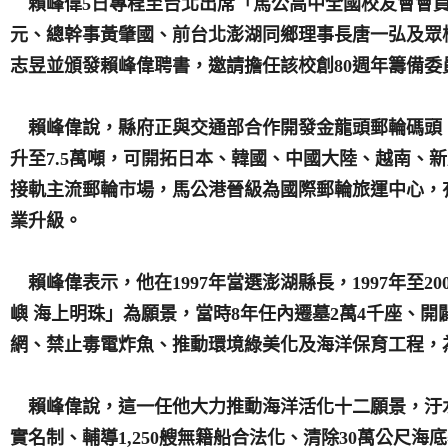
賴峰偉5日專程至台北出席「馬公高中全國校友會會員
元、總幹事黃肇國、前台北澎湖同鄉理事長唐一弘及眾
志昱並頒發賴峰偉聘書，邀請擔任該校創80週年籌備委
賴峰偉說，縣府正與交通部合作開發金龍頭郵輪碼頭，
升至7.5萬噸，可開拓日本、韓國、中國大陸、越南、
接軌主流郵輪市場，馬公港晉級為國際郵輪旅運中心，
業升級。
賴峰偉表示，他在1997年當選澎湖縣長，1997年至2
嶼 海上明珠」為願景，當時8年任內遷墓2萬4千座、開
網、禁止毒電炸魚、推動環境綠美化及海洋保育工程，
賴峰偉說，這一任他大力推動海洋活化十二願景，汙水
實名制、輔導1,250艘無籍船合法化、清除30萬公尺海底