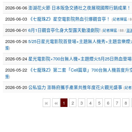
2026-06-06
澎湖花火節 日本阪急交通社之夜展現國際行銷成果！
2026-06-03
《七龍珠Z》星空電影院熱血引爆觀音亭！
(
記者陳猛
/ 8
2026-06-01
6月1日觀音亭化身大型露天動漫劇院!
(
記者陳猛
/ 88 /
澎
2026-05-26
5/25日星光電影院首登場×主題無人機秀×主題音樂煙
導
)
2026-05-24
星光電影院×700台無人機×主題煙火5月25日熱血登場
2026-05-22
《七龍珠Z》第二套「Cell篇章」700台無人機首度升
導
)
2026-05-20
公私協力 澎縣府攜手產業共推年度花火觀光盛事
(
記者
1
2
3
4
5
6
7
8