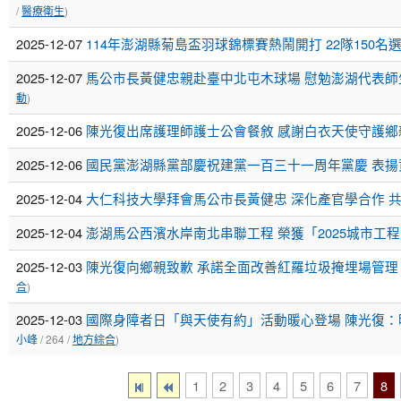
/
醫療衛生
)
2025-12-07
114年澎湖縣菊島盃羽球錦標賽熱鬧開打 22隊150
2025-12-07
馬公市長黃健忠親赴臺中北屯木球場 慰勉澎湖代表
動
)
2025-12-06
陳光復出席護理師護士公會餐敘 感謝白衣天使守護鄉
2025-12-06
國民黨澎湖縣黨部慶祝建黨一百三十一周年黨慶 表揚
2025-12-04
大仁科技大學拜會馬公市長黃健忠 深化產官學合作 共
2025-12-04
澎湖馬公西濱水岸南北串聯工程 榮獲「2025城市工
2025-12-03
陳光復向鄉親致歉 承諾全面改善紅羅垃圾掩埋場管理
合
)
2025-12-03
國際身障者日「與天使有約」活動暖心登場 陳光復：
小峰
/ 264 /
地方綜合
)
1
2
3
4
5
6
7
8