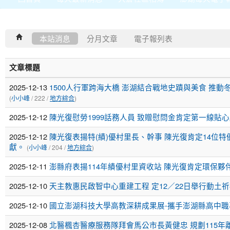
本站消息
分月文章
電子報列表
文章標題
2025-12-13
1500人行軍跨海大橋 澎湖結合戰地史蹟與美食 推
(
小小峰
/ 222 /
地方綜合
)
2025-12-12
陳光復慰勞1999話務人員 致贈慰問金肯定第一線貼
2025-12-12
陳光復表揚特(績)優村里長、幹事 陳光復肯定14位
獻。
(
小小峰
/ 204 /
地方綜合
)
2025-12-11
澎縣府表揚114年績優村里資收站 陳光復肯定環保夥
2025-12-10
天主教惠民啟智中心重建工程 定12／22日舉行動土
2025-12-10
國立澎湖科技大學高教深耕成果展-攜手澎湖縣高中職
2025-12-08
北醫楓杏醫療服務隊拜會馬公市長黃健忠 規劃115