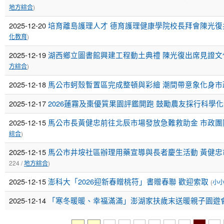
地方綜合
)
2025-12-20
培育離島護理人才 德育護理健康學院校長拜會陳光
化教育
)
2025-12-19
湖西鄉立圖書館興建工程動土典禮 陳光復出席見證
方綜合
)
2025-12-18
馬公市蚵殼暫置區完成整頓與彩繪 潮間帶意象化身市
2025-12-17
2026蓮霧及棗優質果園評鑑開跑 鼓勵農友採行科學
2025-12-15
馬公市長黃健忠前往北辰市場發放急難救助金 市政團
綜合
)
2025-12-15
馬公市井垵社區辦理用藥宣導與長者慶生活動 黃健
224 /
地方綜合
)
2025-12-15
澎科大「2026迎新春贈桃符」書贈春聯 歡迎索取
(
小
2025-12-14
「寒冬暖暖、幸福滿滿」澎湖家扶歲末送暖親子園遊