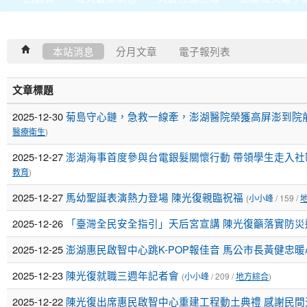
本站消息
分月文章
電子報列表
文章標題
2025-12-30
菊島守心鏈，急救一線牽，澎湖醫院榮獲高屏澎到院
醫療衛生
)
2025-12-27
澎湖海事首度參與台電銀髮關懷行動 帶領學生走入社
教育
)
2025-12-27
馬幼聖誕表演熱力登場 陳光復親臨祝福
(
小小峰
/ 159 /
2025-12-26
「臺灣全民安全指引」天后宮宣講 陳光復籲落實防災
2025-12-25
澎湖惠民啟智中心跳K-POP報佳音 馬公市長黃健忠
2025-12-23
陳光復就職三週年記者會
(
小小峰
/ 209 /
地方綜合
)
2025-12-22
陳光復出席惠民啟智中心重建工程動土典禮 感謝民