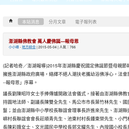
本站消息
分月文章
電子報列表
澎湖縣佛教會 萬人慶佛誕---報母恩
小小峰
-
地方綜合
| 2015-05-04 | 人氣：766
(記者哈奇／澎湖報導)2015年澎湖縣慶祝國定佛誕節暨母親節
擁進澎湖縣政府廣場，絡繹不絕人潮扶老攜幼浴佛淨心，法會
--報母恩」序幕。
議長劉陳昭玲女士手捧傳爐開啟法會儀式，接著由澎湖縣佛教
持圓地法師、副議長陳雙全先生、馬公市市長葉竹林先生、國
鬘；並由澎湖縣中小學校長聯誼會理事長許進來先生、澎湖縣
嶼村長聯誼會會長莊順青先生、池東村村長鍾東榮先生、小門
長陳彩娥女士、文光國民中學校長郭文耀先生、內垵國小校長