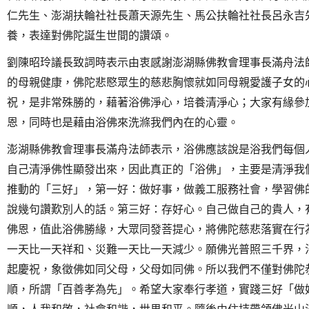
仁先生、澎湖扶輪社社長蕭天源先生、馬公扶輪社社長呂永吉
養，表達對佛陀誕生世間的讚頌。
劉陳昭玲議長致詞時表示由衷感謝澎湖縣佛教會理事長滿舟法
的母親健康，佛陀悲愍眾生的慈悲胸懷就如同母親愛護子女的
祝，是非常殊勝的，藉著浴佛淨心，培養清淨心；大家有緣參
恩，同時也是藉由浴佛來洗滌我們內在的心靈。
澎湖縣佛教會理事長滿舟法師表示，浴佛應該說是浴我們每個
自己清淨佛性顯發出來，因此真正的「浴佛」，主要是清淨我
推動的「三好」，第一好：做好事，做義工服務社會，學習佛
說幾句讚歎別人的話。第三好：存好心。自己做自己的貴人，
佛恩，值此浴佛勝緣，大眾同發菩提心，將佛陀慈悲落實在行
一天比一天祥和、災難一天比一天減少。願佛光普照三千界，
起慶祝，象徵佛如同父母，父母如同佛。所以我們不僅對佛陀
順，所謂「百善孝為先」。希望大家奉行孝道，實踐三好「做
順，人我和敬，社會和諧，世界和平。隨後由住持帶領佛光山