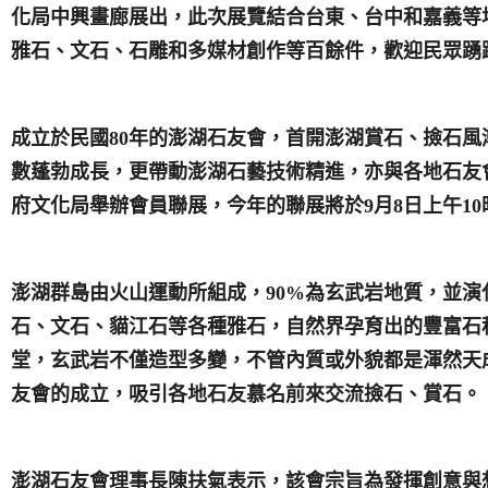
化局中興畫廊展出，此次展覽結合台東、台中和嘉義等
雅石、文石、石雕和多媒材創作等百餘件，歡迎民眾踴
成立於民國
80
年的澎湖石友會，首開澎湖賞石、撿石風
數蓬勃成長，更帶動澎湖石藝技術精進，亦與各地石友
府文化局舉辦會員聯展，今年的聯展將於
9
月
8
日
上午
10
澎湖群島由火山運動所組成，
90%
為玄武岩地質，並演
石、文石、貓江石等各種雅石，自然界孕育出的豐富石
堂，玄武岩不僅造型多變，不管內質或外貌都是渾然天
友會的成立，吸引各地石友慕名前來交流撿石、賞石。
澎湖石友會理事長陳扶氣表示，該會宗旨為發揮創意與