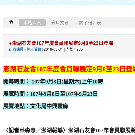
本站消息
分月文章
電子報列表
●澎湖石友會107年度會員聯展定9月8至23日登場
記者陳猛
-
藝文活動
| 2018-08-31 | 人氣：935
澎湖石友會
107
年度會員聯展定
9
月
8
至
23
日登
開幕時間：
107
年
9
月
8
日
(
星期六
)
上午
10
時
展覽時間：
107
年
9
月
8
日至
107
年
9
月
23
日
展覽地點：文化局中興畫廊
〈記者蔡森惠／澎湖報導〉澎湖石友會
107
年會員聯展