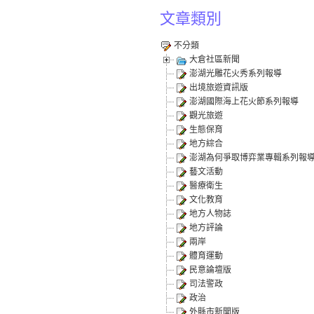
文章類別
不分類
大倉社區新聞
澎湖光雕花火秀系列報導
出境旅遊資訊版
澎湖國際海上花火節系列報導
觀光旅遊
生態保育
地方綜合
澎湖為何爭取博弈業專輯系列報
藝文活動
醫療衛生
文化教育
地方人物誌
地方評論
兩岸
體育運動
民意論壇版
司法警政
政治
外縣市新聞版