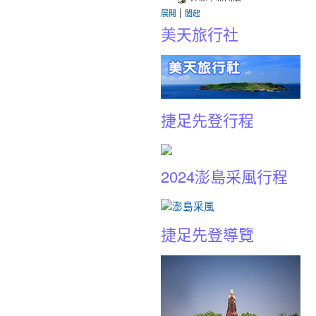
|
展開
闔起
美天旅行社
捷足先登行程
2024澎島采風行程
捷足先登導覽