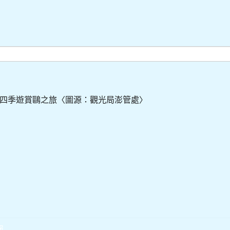
四季遊賞鷗之旅〈圖源：觀光局澎管處〉
報