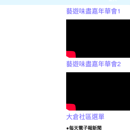
藝遊味盡嘉年華會1
藝遊味盡嘉年華會2
大倉社區選單
●每天電子報新聞