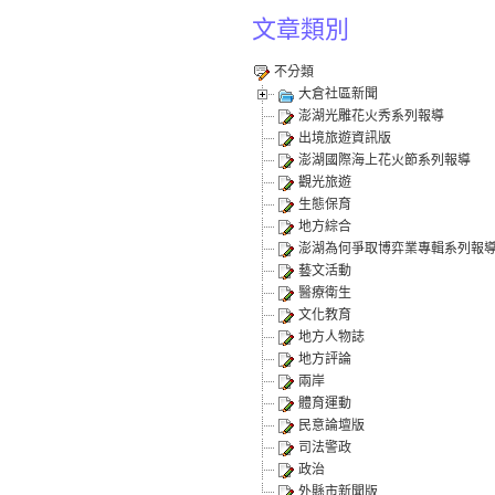
文章類別
不分類
大倉社區新聞
澎湖光雕花火秀系列報導
出境旅遊資訊版
澎湖國際海上花火節系列報導
觀光旅遊
生態保育
地方綜合
澎湖為何爭取博弈業專輯系列報
藝文活動
醫療衛生
文化教育
地方人物誌
地方評論
兩岸
體育運動
民意論壇版
司法警政
政治
外縣市新聞版