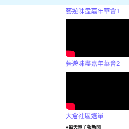
藝遊味盡嘉年華會1
藝遊味盡嘉年華會2
大倉社區選單
●每天電子報新聞