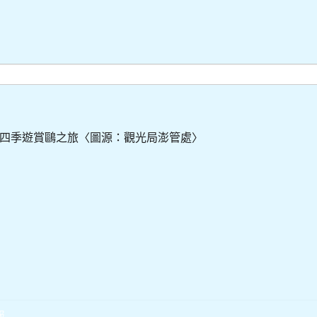
四季遊賞鷗之旅〈圖源：觀光局澎管處〉
報