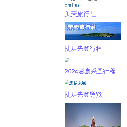
|
展開
闔起
美天旅行社
捷足先登行程
2024澎島采風行程
捷足先登導覽