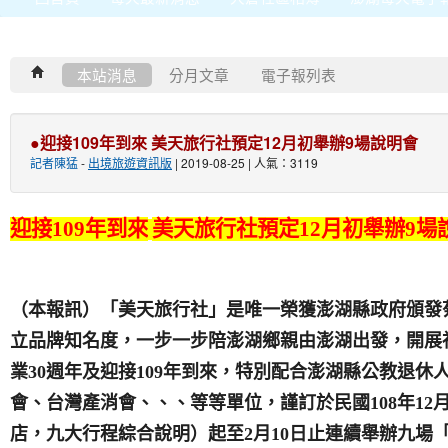
本站消息
分月文章
電子報列表
●迎接109年到來 美天旅行社預定12月初舉辦9場說明會
記者陳猛
-
出境旅遊資訊版
| 2019-08-25 | 人氣：3119
迎接
109
年到來
美天旅行社預定1
2
月
初舉
辦
9
場
（本報訊）「美天旅行社」是唯一榮獲澎湖縣政府頒發
立品牌知名度，一步一步陪澎湖鄉親由澎湖出發，開展
業
30
週年及迎接
109
年到來，特別配合澎湖縣公教退休
會、台灣產消會、、、等等單位，謹訂於民國
108
年1
2
店，九大行程綜合說明）起至
2
月
10
日止連續舉辦九場