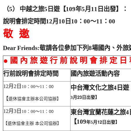
（
5
）
中越之旅
5
日遊【
109
年
5
月
11
日出發】：
說明會排定時間
12
月
10
日
10
：
00
～
11
：
00
敬
邀
Dear Friends:
敬請各位參加下列
8
場國內、外旅
● 國 內 旅 遊 行 前 說 明 會 排 定 日
行前說明會排定時間
國內旅遊活動內容
：00
12
月2
日
10
：00
～11
中台灣文化之旅4
日遊【
月23
日出發】
3
【
退休協會主辦本公司協辦】
：00
12
月3
日
東台灣宜蘭花蓮之旅4
10
：00
～11
【109
月12
日出發】
年5
【退休協會主辦 本公司協辦】