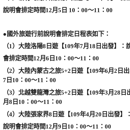
說明會排定時間1
2
月
5
日
10
：
00
～
11
：
00
●國外旅遊行前說明會排定日程表如下：
（
1
）大陸洛陽
8
日遊【
109
年
7
月
18
日出發】：
會排定時間1
2
月
6
日
10
：
00
～
11
：
00
（
2
）大陸內蒙古之旅
5+2
日遊【
109
年
6
月
2
日出
7
日
10
：
00
～
11
：
00
（
3
）北越雙龍灣之旅
5+2
日遊【
109
年
3
月
28
日
月
8
日
10
：
00
～
11
：
00
（
4
）大陸張家界
8
日遊【
109
年
4
月
20
日出發】
說明會排定時間
12
月
9
日
10
：
00
～
11
：
00