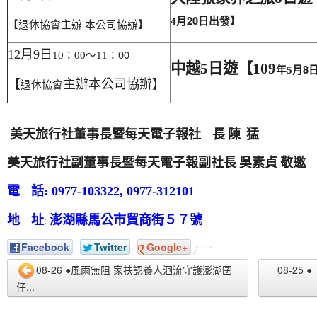
月20
日出發】
4
【退休協會主辦 本公司協辦】
：00
12
月9
日
10
：00
～11
中越5
日遊【109
月8
年5
【
主辦本公司協辦】
退休協會
美天旅行社董事長暨每天電子報社
長
陳
猛
美天旅行社副董事長暨每天電子報副社長
吳素貞
敬邀
電
話
: 0977-103322, 0977-312101
:
地
址
澎湖縣馬公市貿商街５７號
Facebook
Twitter
Google+
08-26 ●風雨無阻 家扶認養人洄流守護澎湖囝
08-2
仔...