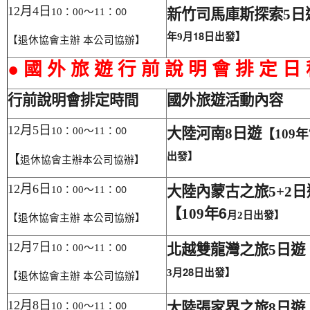
：00
12
月4
日
10
：00
～11
新竹司馬庫斯探索5
日
月18
日出發】
年9
【退休協會主辦 本公司協辦】
● 國 外 旅 遊 行 前 說 明 會 排 定 日
行前說明會排定時間
國外旅遊活動內容
：00
12
月5
日
10
：00
～11
大陸河南8
日遊
【109
年
出發】
【
退休協會主辦本公司協辦】
：00
12
月6
日
大陸內蒙古之旅5+2
日
10
：00
～11
年6
【109
日出發】
月2
【退休協會主辦 本公司協辦】
：00
12
月7
日
北越雙龍灣之旅5
日遊【
10
：00
～11
月28
日出發】
3
【退休協會主辦 本公司協辦】
：00
12
月8
日
大陸張家界之旅8
日遊【
10
：00
～11