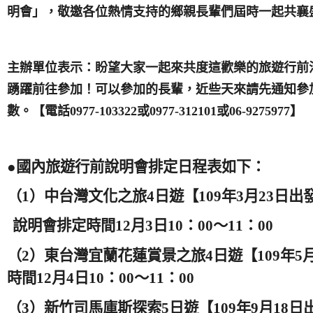
明會」，敬邀各位熱情支持的鄉親長輩們屆時一起共襄
主辦單位表示：盼望大家一起來共度這歡樂的旅遊行前
踴躍前往參加！可以參加的長輩，近些天來請先通知參
數。【電話
0977-103322
或
0977-312101
或
06-9275977
】
●國內旅遊行前說明會排定日程表如下：
（
1
）中台灣文化之旅
4
日遊【
109
年
3
月2
3
日
出
說明會排定時間1
2
月
3
日
10
：
00
～
11
：
00
（
2
）東台灣宜蘭花蓮賞景之旅
4
日遊【
109
年
5
時間1
2
月
4
日
10
：
00
～
11
：
00
（
3
）新竹司馬庫斯探索
5
日遊【
109
年
9
月
18
日