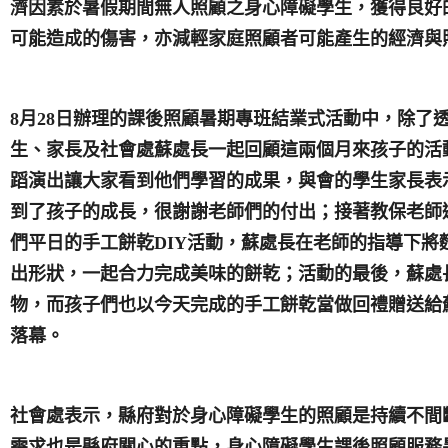
濟因素於暑假期間無人照顧之身心障礙學生，獲得良好
可能造成的傷害，亦減輕家庭照顧者可能產生的經濟與
8
月
28
日
辦理的課後照顧暑期專班結業式活動中，除了
生、家長及社會處蘇處長一起回顧這兩個月來孩子的活
蹈演出讓大家看到他們學習的成果，與會的學生家長表
到了孩子的成長，很謝謝老師們的付出；接著教保老師
們平日的手工餅乾
DIY
活動，蘇處長在老師的指導下將
出形狀，一起合力完成美味的餅乾；活動的最後，蘇處
物，而孩子們也以今天完成的手工餅乾當做回禮贈送給
落幕。
社會處表示，縣府對於身心障礙學生的照顧是持續不間
需求也是縣府關心的重點，身心障礙學生課後照顧服務