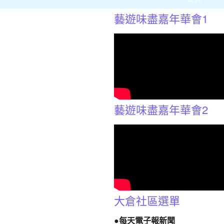
藝遊味盡嘉年華會1
藝遊味盡嘉年華會2
大倉社區選單
●每天電子報新聞