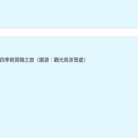
四季遊賞鷗之旅〈圖源：觀光局澎管處〉
報