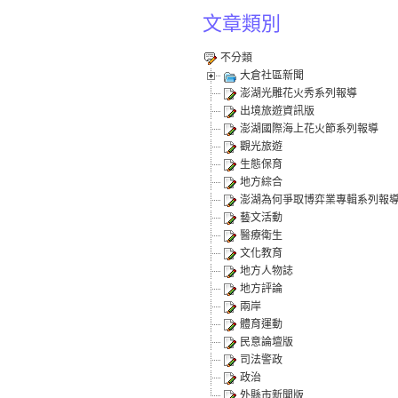
文章類別
不分類
大倉社區新聞
澎湖光雕花火秀系列報導
出境旅遊資訊版
澎湖國際海上花火節系列報導
觀光旅遊
生態保育
地方綜合
澎湖為何爭取博弈業專輯系列報
藝文活動
醫療衛生
文化教育
地方人物誌
地方評論
兩岸
體育運動
民意論壇版
司法警政
政治
外縣市新聞版