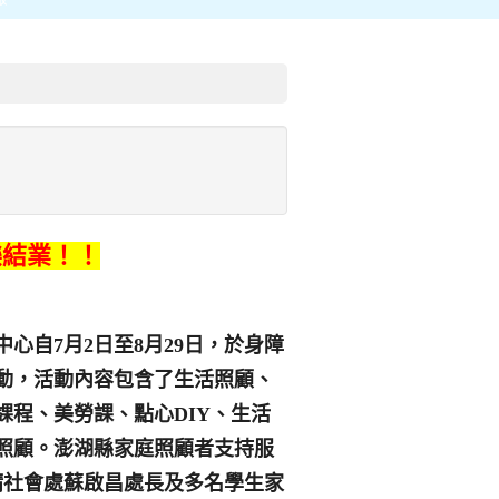
樂結業！！
中心自
7
月
2
日
至
8
月
29
日
，於身障
動，活動內容包含了生活照顧、
課程、美勞課、點心
DIY
、生活
照顧。澎湖縣家庭照顧者支持服
請社會處蘇啟昌處長及多名學生家