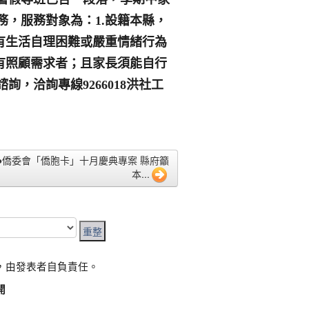
務，服務對象為：
1.
設籍本縣，
有生活自理困難或嚴重情緒行為
有照顧需求者；且家長須能自行
諮詢，洽詢專線
9266018
洪社工
31 ●僑委會「僑胞卡」十月慶典專案 縣府籲
本...
，由發表者自負責任。
開