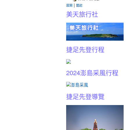
|
展開
闔起
美天旅行社
捷足先登行程
2024澎島采風行程
捷足先登導覽