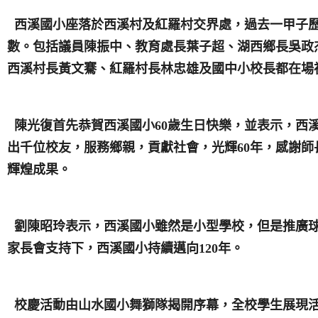
西溪國小座落於西溪村及紅羅村交界處，過去一甲子
數。包括議員陳振中、教育處長葉子超、湖西鄉長吳政
西溪村長黃文騫、紅羅村長林忠雄及國中小校長都在場
陳光復首先恭賀西溪國小
60
歲生日快樂，並表示，西
出千位校友，服務鄉親，貢獻社會，光輝
60
年，感謝師
輝煌成果。
劉陳昭玲表示，西溪國小雖然是小型學校，但是推廣
家長會支持下，西溪國小持續邁向
120
年。
校慶活動由山水國小舞獅隊揭開序幕，全校學生展現