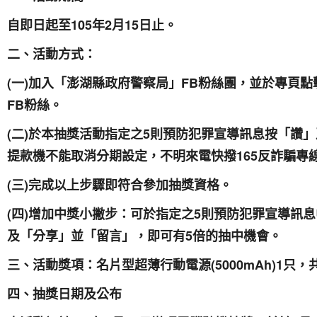
105
2
15
自即日起至
年
月
日止。
二、活動方式：
(
)
FB
一
加入「澎湖縣政府警察局」
粉絲團，並於專頁點
FB
粉絲。
(
)
5
二
於本抽獎活動指定之
則預防犯罪宣導訊息按「讚」
165
提款機不能取消分期設定，不明來電快撥
反詐騙專
(
)
三
完成以上步驟即符合參加抽獎資格。
(
)
5
四
增加中獎小撇步：可於指定之
則預防犯罪宣導訊息
5
及「分享」並「留言」，即可有
倍的抽中機會。
(5000mAh)1
三、活動獎項：名片型超薄行動電源
只，
四、抽獎日期及公布