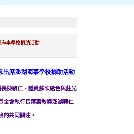
湖海事學校捐助活動
健忠出席澎湖海事學校捐助活動
議長陳毓仁、議員蘇陳綉色與莊光
基金會執行長葉萬教與澎湖興仁
境的共同關注。