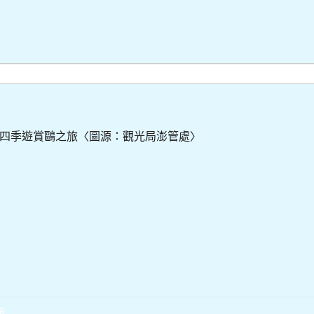
四季遊賞鷗之旅〈圖源：觀光局澎管處〉
報