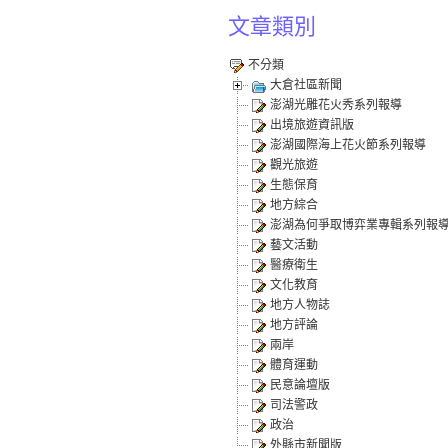
文章類別
不分類
大倉社區新聞
澎湖光雕花火秀系列報導
出境旅遊資訊版
澎湖國際海上花火節系列報導
觀光旅遊
生態保育
地方綜合
澎湖為何爭取博弈業專輯系列報
藝文活動
醫療衛生
文化教育
地方人物誌
地方評論
兩岸
體育運動
民意論壇版
司法警政
政治
外縣市新聞版