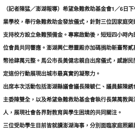
（記者陳猛／澎湖報導）希望急難救助基金會1／6日
業學校，舉行急難救助金發放儀式，針對三位因家庭突
支持校方設立急難預備金。專案啟動後，短短四小時內即
位會員共同響應。澎湖興仁懋靈殿亦加碼捐助新臺幣貳
幣拾肆萬元整。馬公市長黃健忠親自出席儀式，感謝民
定這份行動展現出城市最真實的凝聚力。
出席本次活動包括澎湖縣議會議長陳毓仁、議員蘇陳綉
主委陳雙全，以及希望急難救助基金會執行長葉萬教與
人，展現社會各界對教育與學生困境的共同關注。
三位受助學生目前皆就讀澎湖海事，分別面臨家庭照顧