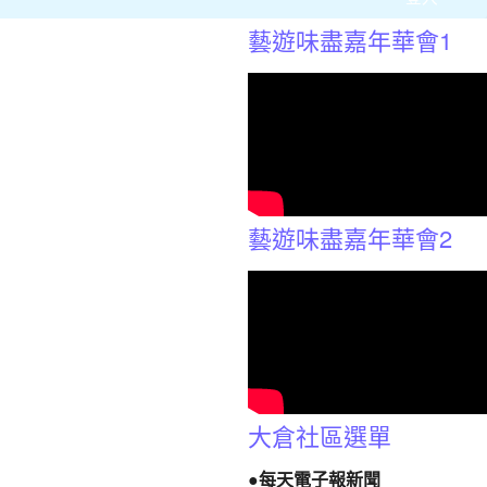
藝遊味盡嘉年華會1
藝遊味盡嘉年華會2
大倉社區選單
●每天電子報新聞