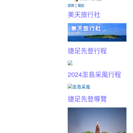
|
展開
闔起
美天旅行社
捷足先登行程
2024澎島采風行程
捷足先登導覽