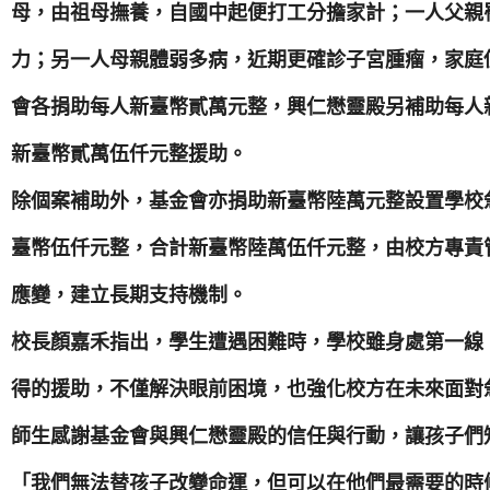
母，由祖母撫養，自國中起便打工分擔家計；一人父親
力；另一人母親體弱多病，近期更確診子宮腫瘤，家庭
會各捐助每人新臺幣貳萬元整，興仁懋靈殿另補助每人
新臺幣貳萬伍仟元整援助。
除個案補助外，基金會亦捐助新臺幣陸萬元整設置學校
臺幣伍仟元整，合計新臺幣陸萬伍仟元整，由校方專責
應變，建立長期支持機制。
校長顏嘉禾指出，學生遭遇困難時，學校雖身處第一線
得的援助，不僅解決眼前困境，也強化校方在未來面對
師生感謝基金會與興仁懋靈殿的信任與行動，讓孩子們
「我們無法替孩子改變命運，但可以在他們最需要的時