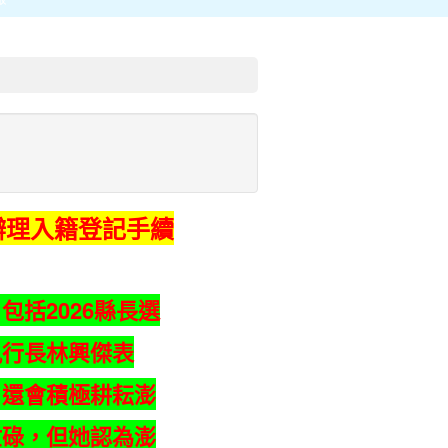
辦理入籍登記手續
包括2026縣長選
執行長林興傑表
，還會積極耕耘澎
忙碌，但她認為澎