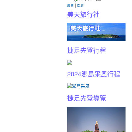
|
展開
闔起
美天旅行社
捷足先登行程
2024澎島采風行程
捷足先登導覽