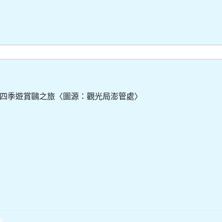
四季遊賞鷗之旅〈圖源：觀光局澎管處〉
報