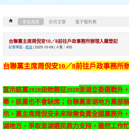
本站消息
分月文章
電子報列表
台聯黨主席周倪安10／8前往戶政事務所辦理入籍登記
記者陳猛
-
政治
| 2025-10-09 | 人氣：455
前往戶政事務所
台聯黨主席周倪安10／8
澎湖立委選戰外，
宣示該黨2028由她親征2028
舉，該黨也不會缺席；台聯黨澎湖地方黨部
示，黨主席周倪安未來除需負責全國黨務外
湖地方，爭取澎湖選民鼎力支持，雖然工作