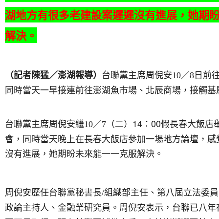
湖地方有很多老建設案遲遲沒有進展，她期
解決。
日前
（記者陳猛／澎湖報導）
台聯黨主席周倪安10／8
同時當天一早接連前往澎湖魚市場、北辰商場，接觸基
（二）14：00假長春大飯店
台聯黨主席周倪安繼10／7
會，同時當天晚上在長春大飯店參加一場地方論壇，感
沒有進展，她期盼未來能一一克服解決。
周倪安歷任台聯黨秘書長/組織部主任、第八屆立法委
政論主持人、金融業研究員。周倪安表示，台聯已八年