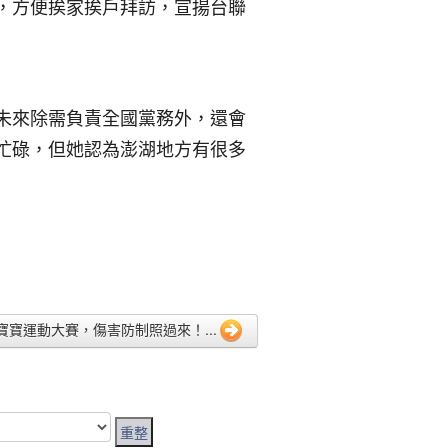
，方便挨家挨戶拜訪，宣揚台聯
未來除需負責全國黨務外，還會
忙碌，但她認為澎湖地方有很多
9 ●寶寶運動大賽，傷害防制照過來！...