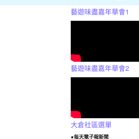
藝遊味盡嘉年華會1
藝遊味盡嘉年華會2
大倉社區選單
●每天電子報新聞