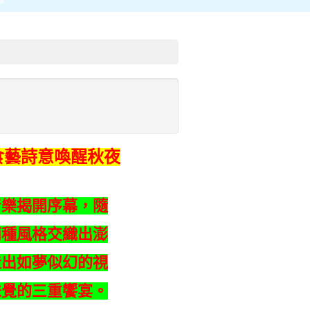
食藝詩意喚醒秋夜
音樂揭開序幕，隨
兩種風格交織出澎
造出如夢似幻的視
味覺的三重饗宴。