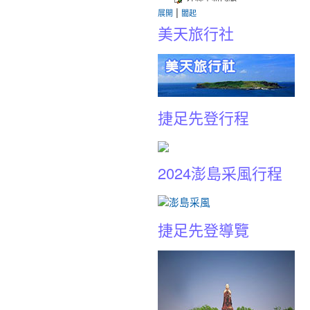
|
展開
闔起
美天旅行社
捷足先登行程
2024澎島采風行程
捷足先登導覽