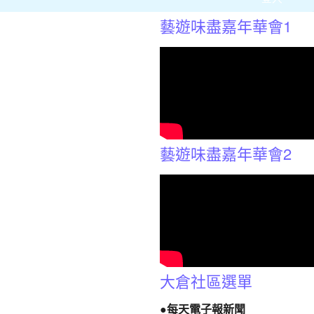
藝遊味盡嘉年華會1
藝遊味盡嘉年華會2
大倉社區選單
●每天電子報新聞