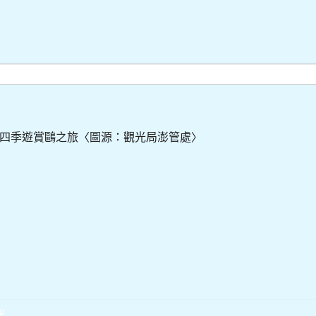
四季遊賞鷗之旅〈圖源：觀光局澎管處〉
報