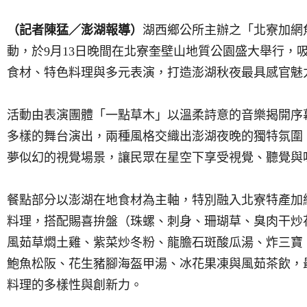
（記者陳猛／澎湖報導）
湖西鄉公所主辦之「北寮加網
動，於9月13日晚間在北寮奎壁山地質公園盛大舉行，
食材、特色料理與多元表演，打造澎湖秋夜最具感官魅
活動由表演團體「一點草木」以溫柔詩意的音樂揭開序
多樣的舞台演出，兩種風格交織出澎湖夜晚的獨特氛圍
夢似幻的視覺場景，讓民眾在星空下享受視覺、聽覺與
餐點部分以澎湖在地食材為主軸，特別融入北寮特產加
料理，搭配賜喜拚盤（珠螺、刺身、珊瑚草、臭肉干炒
風茹草燜土雞、紫菜炒冬粉、龍膽石斑酸瓜湯、炸三寶
鮑魚松阪、花生豬腳海盔甲湯、冰花果凍與風茹茶飲，
料理的多樣性與創新力。