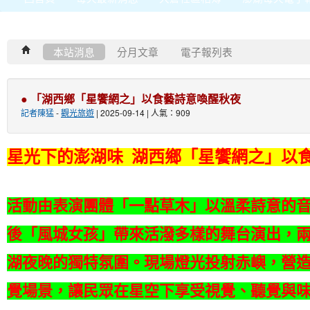
本站消息
分月文章
電子報列表
● 「湖西鄉「星饗網之」以食藝詩意喚醒秋夜
記者陳猛
-
觀光旅遊
| 2025-09-14 | 人氣：909
星光下的澎湖味 湖西鄉「星饗網之」以
活動由表演團體「一點草木」以溫柔詩意的
後「風城女孩」帶來活潑多樣的舞台演出，
湖夜晚的獨特氛圍。現場燈光投射赤嶼，營
覺場景，讓民眾在星空下享受視覺、聽覺與