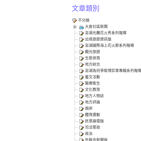
文章類別
不分類
大倉社區新聞
澎湖光雕花火秀系列報導
出境旅遊資訊版
澎湖國際海上花火節系列報導
觀光旅遊
生態保育
地方綜合
澎湖為何爭取博弈業專輯系列報
藝文活動
醫療衛生
文化教育
地方人物誌
地方評論
兩岸
體育運動
民意論壇版
司法警政
政治
外縣市新聞版