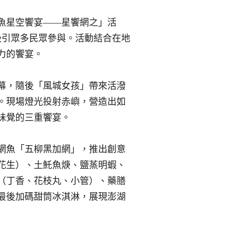
魚星空饗宴——星饗網之」活
吸引眾多民眾參與。活動結合在地
力的饗宴。
幕，隨後「風城女孩」帶來活潑
。現場燈光投射赤嶼，營造出如
味覺的三重饗宴。
網魚「五柳黑加網」，推出創意
花生）、土魠魚焿、鹽蒸明蝦、
（丁香、花枝丸、小管）、藥膳
最後加碼甜筒冰淇淋，展現澎湖