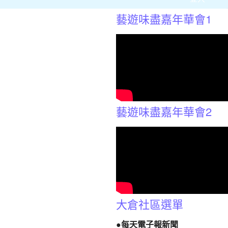
藝遊味盡嘉年華會1
藝遊味盡嘉年華會2
大倉社區選單
●每天電子報新聞