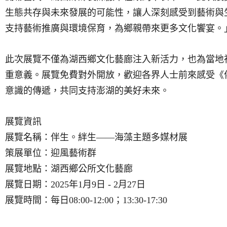
生態共存與未來發展的可能性，讓人深刻感受到藝術與
支持藝術推廣與環境保育，為鄉親帶來更多文化饗宴。
此次展覽不僅為湖西鄉文化藝廊注入新活力，也為當地
重意義。展覽免費對外開放，歡迎各界人士前來感受《
意識的傳遞，共同支持澎湖的美好未來。
展覽資訊
展覽名稱：伴生。絆生
——
海藻主題多媒材展
策展單位：迎風藝術群
展覽地點：湖西鄉公所文化藝廊
展覽日期：
2025
年
1
月
9
日
- 2
月
27
日
展覽時間：每日
08:00-12:00
；
13:30-17:30