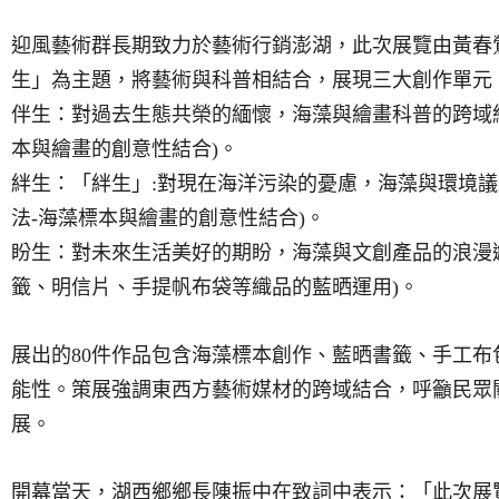
迎風藝術群長期致力於藝術行銷澎湖，此次展覽由黃春
生」為主題，將藝術與科普相結合，展現三大創作單元
伴生：對過去生態共榮的緬懷，海藻與繪畫科普的跨域
本與繪畫的創意性結合
)
。
絆生：「絆生」
:
對現在海洋污染的憂慮，海藻與環境議
法
-
海藻標本與繪畫的創意性結合
)
。
盼生：對未來生活美好的期盼，海藻與文創產品的浪漫
籤、明信片、手提帆布袋等織品的藍晒運用
)
。
展出的
80
件作品包含海藻標本創作、藍晒書籤、手工布
能性。策展強調東西方藝術媒材的跨域結合，呼籲民眾
展。
開幕當天，湖西鄉鄉長陳振中在致詞中表示：「此次展