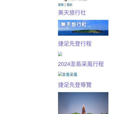
|
展開
闔起
美天旅行社
捷足先登行程
2024澎島采風行程
捷足先登導覽