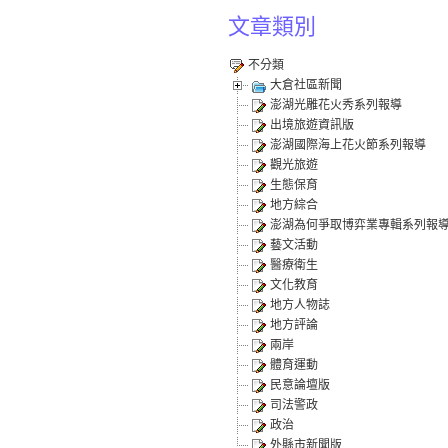
文章類別
不分類
大倉社區新聞
澎湖光雕花火秀系列報導
出境旅遊資訊版
澎湖國際海上花火節系列報導
觀光旅遊
生態保育
地方綜合
澎湖為何爭取博弈業專輯系列報
藝文活動
醫療衛生
文化教育
地方人物誌
地方評論
兩岸
體育運動
民意論壇版
司法警政
政治
外縣市新聞版