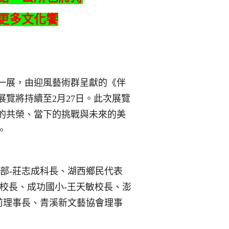
更多文化饗
一展，由迎風藝術群呈獻的《伴
展覽將持續至
2
月
27
日。此次展覽
的共榮、當下的挑戰與未來的美
。
部
-
莊志成科長、湖西鄉民代表
校長、成功國小
-
王天敏校長、澎
前理事長、青溪新文藝協會理事