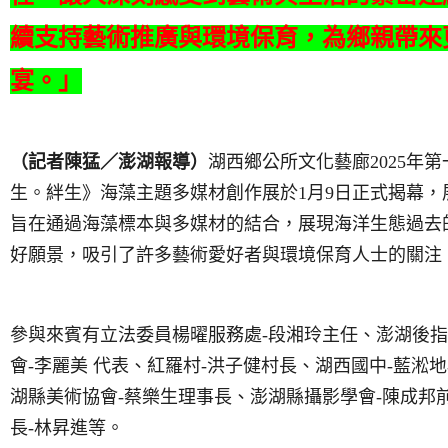
續支持藝術推廣與環境保育，為鄉親帶來
宴。」
（記者陳猛／澎湖報導）
湖西鄉公所文化藝廊
2025
年第
生。絆生》海藻主題多媒材創作展於
1
月
9
日正式揭幕，
旨在通過海藻標本與多媒材的結合，展現海洋生態過去
好願景，吸引了許多藝術愛好者與環境保育人士的關注
參與來賓有立法委員楊曜服務處
-
段湘玲主任、澎湖後指
會
-
李麗美
代表、紅羅村
-
洪子健村長、湖西國中
-
藍淞地
湖縣美術協會
-
蔡樂生理事長、澎湖縣攝影學會
-
陳成邦
長
-
林昇進等。