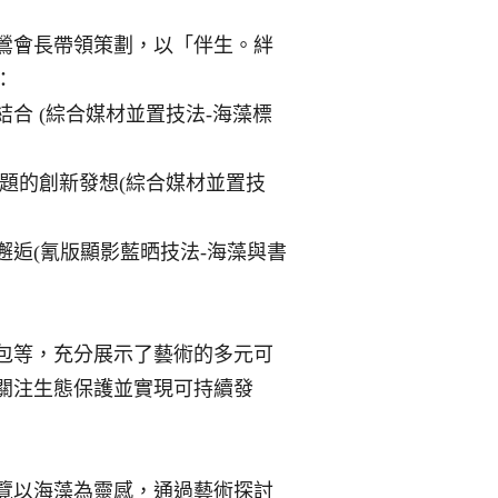
鶯會長帶領策劃，以「伴生。絆
：
結合
(
綜合媒材並置技法
-
海藻標
題的創新發想
(
綜合媒材並置技
邂逅
(
氰版顯影藍晒技法
-
海藻與書
包等，充分展示了藝術的多元可
關注生態保護並實現可持續發
覽以海藻為靈感，通過藝術探討