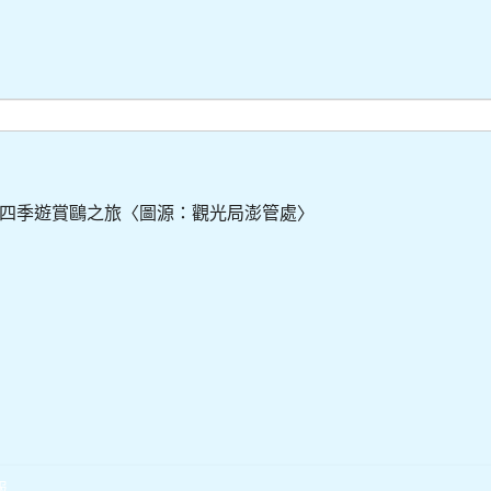
四季遊賞鷗之旅〈圖源：觀光局澎管處〉
報