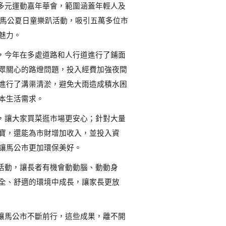
多元運動嘉年華會，範圍涵蓋年輕人及
4馬公夏日童樂趴活動，吸引五萬多位市
魅力。
，今年在多處道路和人行道進行了鋪面
眾關心的路燈問題，投入經費加強夜間
進行了溝渠清淤，避免大雨造成積水困
本生活需求。
，讓大家買菜逛市場更安心；針對大量
寶，還能為市財增加收入，並投入資
讓馬公市更加環保美好。
活動，讓長者有機會動動腦、動動身
全、舒適的環境中成長，讓家長更放
讓馬公市不斷前行，這些成果，離不開