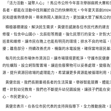
「活力活動、凝聚人心」！馬公市公所今年首次舉辦麻將大賽和
長者，都能在活動中找到屬於自己的快樂時光。今年夏天首創202
民和遊客熱情參與，帶來熱鬧人潮與活力，更加讓大眾了解馬公的
積極基礎建設，解決民生需求，黃健忠感謝各位市民代表的建言
修復，包含中山國小、北辰街等周邊，強化民眾行的安全。針對大
巡查和維修，讓市民在晚上也能有明亮的環境；排水不良的地區，
擾；離島部分，持續改善虎井、桶盤的水電設施，確保當地居民基
每月的北辰市場休市清消日，讓市場環境更乾淨，守護市民健康
的牡蠣殼，設立蚵殼暫置場，讓這些廢棄物可以妥善處理，變廢為
源，提升資源回收場的處理能力，希望讓更多資源能被循環利用，
黃健忠說，我們長期重視長者的生活質量，舉辦智能競賽、體能
體。針對幼兒教育，我們也不斷提升幼兒園設施，讓孩子們能在安
心、市民更安心。
黃健忠表示，在各位市民代表的支持與指導下，全力推動施政，