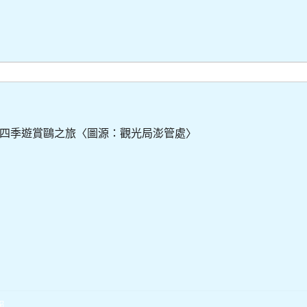
四季遊賞鷗之旅〈圖源：觀光局澎管處〉
報