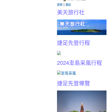
|
展開
闔起
美天旅行社
捷足先登行程
2024澎島采風行程
捷足先登導覽