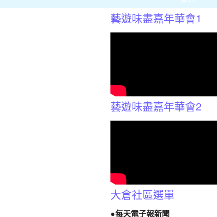
藝遊味盡嘉年華會1
藝遊味盡嘉年華會2
大倉社區選單
●每天電子報新聞