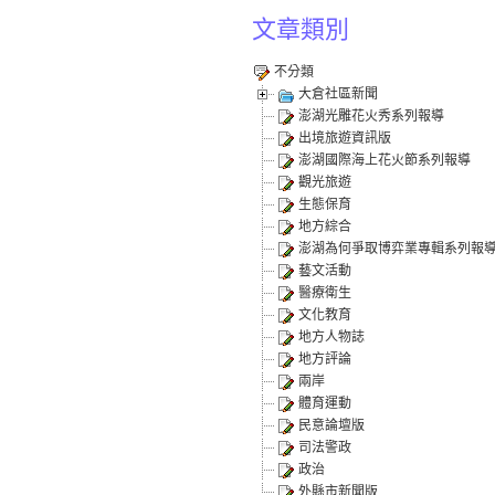
文章類別
不分類
大倉社區新聞
澎湖光雕花火秀系列報導
出境旅遊資訊版
澎湖國際海上花火節系列報導
觀光旅遊
生態保育
地方綜合
澎湖為何爭取博弈業專輯系列報
藝文活動
醫療衛生
文化教育
地方人物誌
地方評論
兩岸
體育運動
民意論壇版
司法警政
政治
外縣市新聞版