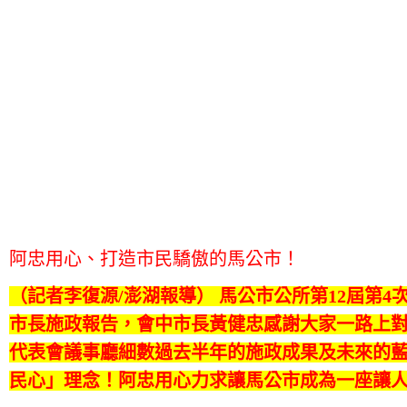
阿忠用心、打造市民驕傲的馬公市！
（記者李復源/澎湖報導） 馬公市公所第12屆第4
市長施政報告，會中市長黃健忠感謝大家一路上
代表會議事廳細數過去半年的施政成果及未來的
民心」理念！阿忠用心力求讓馬公市成為一座讓