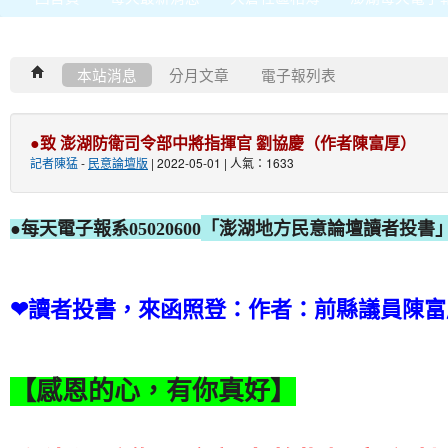
本站消息
分月文章
電子報列表
●致 澎湖防衛司令部中將指揮官 劉協慶（作者陳富厚）
記者陳猛
-
民意論壇版
| 2022-05-01 | 人氣：1633
「澎湖地方民意論壇讀者投書
●每天電子報系05020600
❤
讀者投書，來函照登：作者：前縣議員陳富
【感恩的心，有你真好】