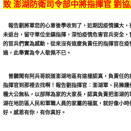
致 澎湖防衛司令部中將指揮官 劉協
報告劉將軍您的心意後學收到了，近期因疫情擴大，
未返台，留守單位坐鎮指揮，深怕
疫情危害官兵安全，
的官兵們實為感動，從來沒有這麼負責任的指揮官在疫
過，此舉實為令人敬佩不已。
曾聽聞有阿兵哥説道澎湖地區有這樣認真，負責任的
指揮官到那裡去找啊！報告劉指揮官︰澎湖軍、民擁護
種大公無私，以部隊為家的大家長，認真負責把澎湖的
湖在地防區人民和軍職人員的家屬的福氣，就好像小時
好。感恩有你，有你真好。