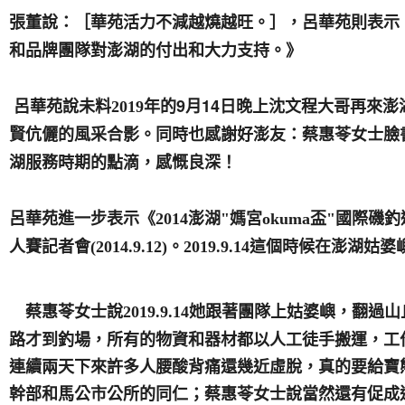
張董說：［華苑活力不減越燒越旺。］，呂
華苑則表示：
和品牌團隊對澎湖的付出和大力支持。》
年的9月14日晚上沈文程大哥再來
​
呂
華苑說未料2019
賢伉儷的風采合影。同時也
感謝好澎友：蔡惠苓女士臉
湖服務時期的點滴，感慨良深！
呂
華苑進一步表示《2014澎湖"媽宮okuma盃"國際
人賽記者會(2014.9.12)。2019.9.14這個時候在
她跟著團隊上姑婆嶼，翻過山
蔡惠苓
女士說2019.9.14
路才到釣場，所有的物資和器材都以人工徒手搬運，工
連續兩天下來許多人腰酸背痛還幾近虛脫，真的要給寶熊(
幹部和馬公市公所的同仁；蔡惠苓女士說當然還有促成