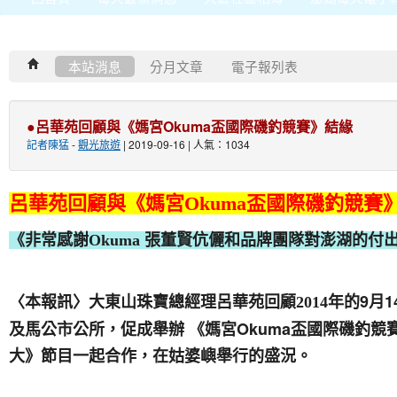
本站消息
分月文章
電子報列表
●呂華苑回顧與《媽宮Okuma盃國際磯釣競賽》結緣
記者陳猛
-
觀光旅遊
| 2019-09-16 | 人氣：1034
呂華苑回顧與《媽宮Okuma盃國際磯釣競賽
《非常感謝Okuma 張董賢伉儷和品牌團隊對澎湖的付
年的9月1
〈本報訊〉
大東山珠寶總經理呂華苑回顧2014
及馬公市公所，促成舉辦 《媽宮Okuma盃國際磯釣競
大》
節目一起合作，在姑婆嶼舉行的盛況。