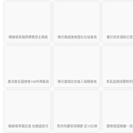
賴峰偉表揚師鐸獎得主黃銘
陳光復感謝美國在台協會高
審計部澎湖辦公室
廣、辛柏緯
雄分處推廣偏鄉閱讀教育
簡單隆重登
產消會全國總會109年將動員
陳光復探訪百歲人瑞贈敬老
首長盃槌球賽熱烈
「萬名會員秋冬季遊澎湖」
重陽禮金
偉允諾整理槌
以嘉惠澎湖地區所屬300家特
定店！
賴峰偉率團訪滬 包機直航可
馬市所慶祝母親節 定13日舉
關懷貧困徵屬－澎
望花火節開幕首航 上海將
辦模範母親表揚大會
問關懷送