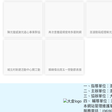
會和諧
陳光復感謝光遠心事業群協
再次查獲違規使用多層刺網
澎湖郵局經理蔡光
助弱勢學子
案件 縣長頒發獎金予以嘉勉
長陳光復
城北村新建活動中心開工動
賴峰偉出席五一勞動節表揚
土 陳光復祈願工程圓滿順利
大會 感謝勞工朋友穩定經濟
成長
一、指導單位：
二、主辦單位：
三、協辦單位：
四、 輔導單位
本網站管理維護
服務電話：(06)927