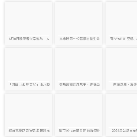
協助澎湖推廣觀光及農漁特
產
6月8日晚筆者很幸運為「大
馬市所第七公墓懷恩堂生命
有BEAR來 空姐
倉民調」投下神聖【同意
紀念館辦理中元祭祀活動
展攬客 日東北
票】
SANSA舞跨
「閃耀山水 點亮30」山水映
菊島展翅長風萬里、終身學
「繽紛澎湖‧漫遊
輝正式點亮
習活出自在 澎科大畢業典禮
行活動熱鬧
700餘位畢業生齊聚祝福
教育電臺訪問陳益瑞 暢談澎
鄉市民代表講習會 賴峰偉期
「2024馬公夏日
湖一條根推廣績效卓越
勉代表問政以和為貴 共營所
3日震撼開