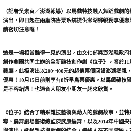
（記者吳素貞／澎湖報導）以馬戲特技融入舞蹈戲劇的
演出，即日起在兩廳院售票系統提供澎湖鄉親獨享優惠
請密切注意囉！
這是一場相當難得一見的演出，由文化部與澎湖縣政府
創作劇團共同主辦的全新雜技創作劇《位子》，將於
11
藝廳，此檔演出以
200~400
元的超值票價回饋澎湖鄉親
優惠！
10
月
15
日前則享有
8
折早鳥票優惠。以馬戲雜技
是不容錯過！也適合大朋友小朋友一起來欣賞。
《位子》結合了精采雜技藝術與動人的戲劇故事，並特
導、驫舞劇場藝術總監陳武康編舞，以及
2014
年中國央
與演出，透過雜技與戲劇的結合，講述人在不同階段、