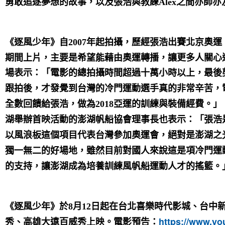
之間亦師亦
勇敢追逐夢想的故事，以及張浩與教練Alex
年起拍攝，歷經張浩出賽北京奧運
《逐風少年》自2007
期間上片，主要是希望能藉由奧運轉播，讓更多人關心
場表示：「電影的總拍攝時間超過十萬小時以上，最後
跟拍後，才發覺到台灣的冷門運動選手真的非常辛苦，
亞運的訓練與裝備經費。」
全數回饋給張浩，做為2018
湖舉辦首映活動的澎湖帆船協會理事長也表示：「張浩
以風浪板這個項目代表台灣參加奧運會，絕對是澎湖之
獨一無二的好場地，雖然目前對國人來說這是項冷門運
的支持，讓澎湖成為培養訓練風帆船運動人才的搖籃。
《逐風少年》
於8月12日起在台北喜樂時代影城、台中
https://www.y
秀、高雄大遠百威秀上映。電影預告：