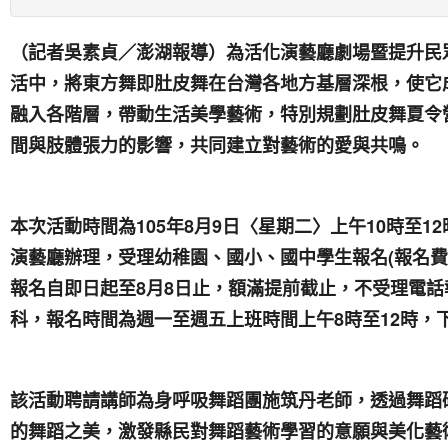
（記者吳素貞／澎湖報導）為活化演藝廳劇場暨提升民
活中，將東方舞即肚皮舞在台灣各地方基層深根，使它
融入各階層，帶動生活美學藝術，特別規劃肚皮舞夏令
間與肢體張力的影響，共同建立對藝術的愛與共鳴。
105
8
9
10
12
本次活動時間為
年
月
日〈星期二〉上午
時至
(
演藝廳辦理，受理幼稚園、國小、國中學生報名
報名費
8
8
報名自即日起至
月
日
止，額滿提前截止，不受理電話
8
12
科，報名時間為週一至週五上班時間上午
時至
時，
該活動聘請講師為身呼吸舞蹈團施筑丹老師，透過舞蹈
的舞蹈之美，激發縣民對舞蹈藝術學習的意願與美化藝