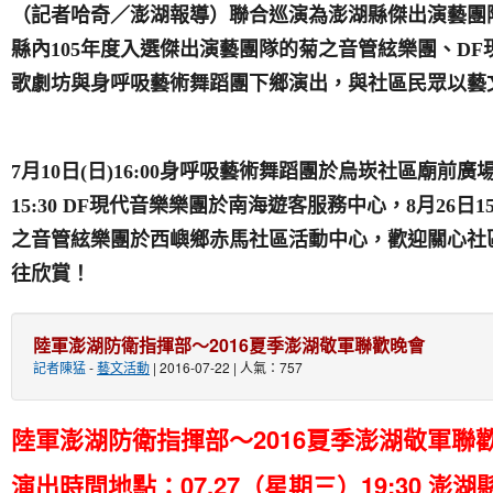
（記者哈奇／澎湖報導）聯合巡演為澎湖縣傑出演藝團
縣內
105
年度入選傑出演藝團隊的菊之音管絃樂團、
DF
歌劇坊與身呼吸藝術舞蹈團下鄉演出，與社區民眾以藝
7
月
10
日
(
日
)16:00
身呼吸藝術舞蹈團於烏崁社區廟前廣
15:30 DF
現代音樂樂團於南海遊客服務中心，
8
月
26
日
1
之音管絃樂團於西嶼鄉赤馬社區活動中心，歡迎關心社
往欣賞！
陸軍澎湖防衛指揮部～2016夏季澎湖敬軍聯歡晚會
記者陳猛
-
藝文活動
| 2016-07-22 | 人氣：757
陸軍澎湖防衛指揮部～2016夏季澎湖敬軍聯
演出時間地點：07.27（星期三）19:30 澎