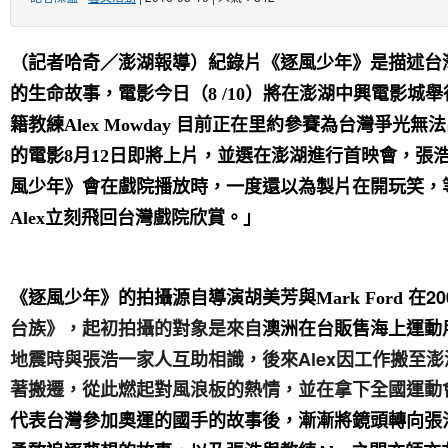
（記者哈奇／澎湖報導）紀錄片《逐風少年》是描述台
）將在澎湖中興電影城舉
的生命故事，電影今日（8 /10
籍教練
Alex Mowday
目前正在里約參賽為台灣爭光無法
的電影8月12日即將上片，並選在澎湖進行首映會，張
風少年》會在戲院播放時，一度還以為製片在開玩笑，
立刻飛回台灣戲院欣賞。」
Alex
在20
《逐
風少年
》的拍攝
源自
導演胡美芳與Mark Ford
台族》，起初拍攝的對象是來自
澳洲在台販售海上運動
地震時與張浩一家人互助相識，後來Alex因工作搬至
著搬遷，從此燃起對風浪板的熱情，並在拿下全國運動
代表台灣參加奧運的國手的故事後，漸漸將鏡頭轉向張