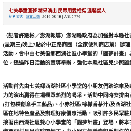
七美學童圓夢 精采演出 民眾用愛相挺 溫馨感人
記者陳猛
-
藝文活動
| 2016-08-19 | 人氣：776
（記者許耀彬／澎湖報導）澎湖縣政府為加強對本縣社
(
星期三
)
晚上
7
點於中正路商圈（全家便利商店前）辦理
活動，會中由七美偏鄉西湖社區小學堂的「圓夢計畫」
位，透過昨日活動的宣導舉辦，強化本縣社區兒少照顧
活動首先由七美鄉西湖社區小學堂的小朋友們踏涼傘及
力的演出贏得在場觀眾熱烈的喝采。活動中同時安排由
(
打包袋創意手工藝品
)
、小赤社區
(
檸檬香茅汁
)
及西湖社
區在地特色產品及辦理好康優惠活動，吸引許多民眾駐
接著由西湖社區雙心小學堂的「圓夢計畫」登場，將本