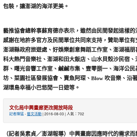
包裝，讓澎湖的海洋更美。
藝推協會總幹事蘇育德亦表示，雖然由民間發起這樣的
感謝在地許多官方及民間單位共同來支持，贊助單位有
澎湖縣政府旅遊處、好娛樂創意舞蹈工作室、澎湖福朋
科大熱門音樂社
、澎湖和田大飯店、山水貝殼沙民宿、
群、曙光音響工作室、
鹹鹹市集、壹零捌一、
海洋公民
吹音樂、沿
坊、菜園社區發展協會、賣魚阿琛、Blow
湖環島幸福小巴悠閒一日遊等。
文化局中興畫廊更改開放時段
記者陳猛
-
藝文活動
| 2016-08-03 | 人氣：702
（記者吳素貞／澎湖報導）中興畫廊因應時代的需求而