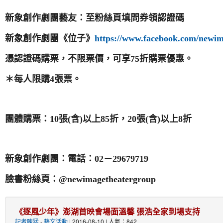
新象創作劇團藝友：至粉絲頁填問券領認證碼
新象創作劇團《位子》
https://www.facebook.com/newim
憑認證碼購票，不限票價，可享
75
折購票優惠。
＊每人限購
4
張票。
團體購票：
10
張
(
含
)
以上
85
折，
20
張
(
含
)
以上
8
折
新象創作劇團：電話：
02
－
29679719
臉書粉絲頁：
@newimagetheatergroup
《逐風少年》澎湖首映會場面溫馨 張浩全家到場支持
記者陳猛
-
藝文活動
| 2016-08-10 | 人氣：842