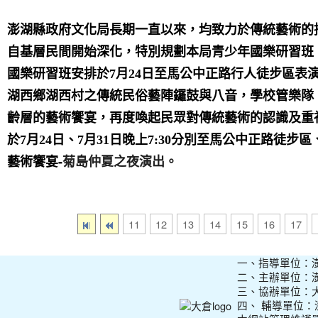
澎湖縣政府文化局長期一直以來，均致力於傳統藝術的
自基層民間開始深化，特別規劃本局青少年國樂研習班
國樂研習班安排於7月24日至馬公中正路行人徒步區表演
湖西鄉湖西村之傳統民俗藝陣鑼鼓與八音，學校管樂隊
齡層的藝術饗宴，再度喚起民眾對傳統藝術的認識及重
分別至馬公中正路徒步區
於7月24日、7月31日晚上7:30
藝術饗宴-
菊島仲夏之夜演出。
11
12
13
14
15
16
17
一、指導單位：
二、主辦單位：
三、協辦單位：
四、 輔導單位