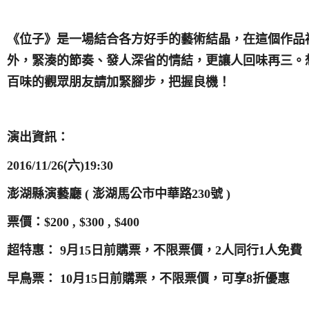
《位子》是一場結合各方好手的藝術結晶，在這個作品
外，緊湊的節奏、發人深省的情結，更讓人回味再三。
百味的觀眾朋友請加緊腳步，把握良機！
演出資訊：
(
2016/11/26
六
)19:30
澎湖縣演藝廳
(
澎湖馬公市中華路
230
號
)
票價：
$200 , $300 , $400
超特惠：
9
月
15
日前購票，不限票價，
2
人同行
1
人免費
早鳥票：
10
月
15
日前購票，不限票價，可享
8
折優惠