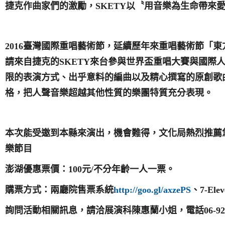
捷克作曲家們的激勵，
SKETY
以〝用音樂為生命帶來
2016
臺灣國際重唱藝術節，延續歷年來重唱藝術節「東
請來自捷克的
SKETY
來台參與世界盃重唱大賽與國際
限的表演方式、出乎意料的編曲以及精心撰寫的原創歌
格，把人聲音樂超越其他性質的樂團特質充分表現。
本次能受邀到本縣來演出，機會難得，文化局熱烈推薦
樂節目
澎湖優惠票價：
100
元
/
不分年齡一人一票。
購票方式：兩廳院售票系統
http://goo.gl/axzePS
、
7-Ele
詢問活動相關訊息，請洽展演科陳惠蘭小姐，電話
06-9