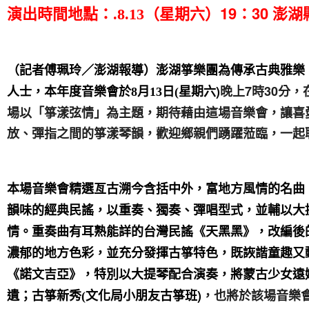
（星期六）19：30
演出時間地點：.8.13
澎湖
（記者傅珮玲／澎湖報導）澎湖箏樂團為傳承古典雅樂
星期六)
晚上7時30分
人士，本年度音樂會於8月13日(
場以「箏漾弦情」為主題，期待藉由這場音樂會，讓喜
放、彈指之間的箏漾琴韻，歡迎鄉親們踴躍蒞臨，一起
本場音樂會精選亙古溯今含括中外，富地方風情的名曲
韻味的經典民謠，以重奏、獨奏、彈唱型式，並輔以大
情。重奏曲有耳熟能詳的台灣民謠《天黑黑》，改編後
濃郁的地方色彩，並充分發揮古箏特色，既詼諧童趣又
《諾文吉亞》，特別以大提琴配合演奏，將蒙古少女遠
文化局小朋友古箏班)
，也將於該場音樂
遺；古箏新秀(