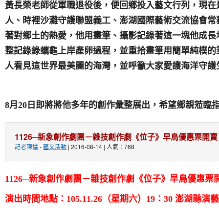
黃長榮
老師從軍職退役後，便回鄉投入藝文行列，現在
人、時裡沙灘守護聯盟義工、澎湖國際藝術交流協會常
著對鄉土的熱愛，他用畫筆、攝影記錄著這一塊他成長
整記錄綠蠵龜上岸產卵過程，並重拾畫筆用簡單純樸的
人看見這世界最美麗的海灣，並呼籲大家愛護海洋守護
8
月
20
日
即將將他多年的創作彙整展出，希望鄉親蒞臨
1126─新象創作劇團－雜技創作劇《位子》早鳥優惠票開賣
記者陳猛
-
藝文活動
| 2016-08-14 | 人氣：768
1126
─新象創作劇
團－
雜技創作劇《位子》早鳥優惠票
演出時間地點：
105.11.26
（星期六）
19
：
30
澎湖縣演藝