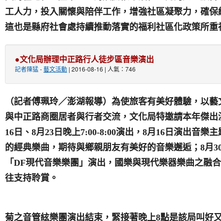
工人力，投入關懷與陪伴工作，增強社區凝聚力，確保
這也是縣府社會處持續推動落實的福利社區化政策所重
●文化局辦理中正路行人徒步區音樂演出
記者陳猛
-
藝文活動
| 2016-08-16 | 人氣：746
（記者傅珮玲／澎湖報導）為使旅客有美好體驗，以藝
與中正路商圈居者與行者交流，文化局特邀請本年傑出
16
日
、
8
月
23
日
晚上
7:00-8:00
演出，
8
月
16
日
演出音樂主
的經典樂曲，期待與鄉親朋友有美好的音樂邂逅；
8
月
3
「
DF
現代音樂樂團」演出，國樂與現代樂器樂曲之融合
往支持聆賞。
菊之音管絃樂團演出結束，緊接著晚上
8
點是該局叫好