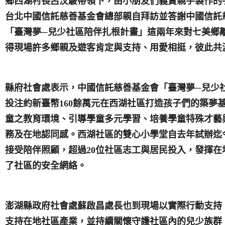
鄉西湖村長呂汶駿帶領下，由小朋友們義賣親手製作的
台北中國信託慈善基金會總部親自拜訪並答謝中國信託
「臺灣夢─兒少社區陪伴扎根計畫」這兩年來對七美鄉
得現場許多鄉親及遊客肯定與支持、用愛相挺，彼此共
縣府社會處表示，中國信託慈善基金會「臺灣夢─兒少
投注約新臺幣
160
餘萬元在西湖社區打造孩子們的築夢
童之教育環境、引導學童多元學習、培養學童特殊才藝
務及在地認同感。西湖社區的雙心小學堂自去年試辦迄
接受陪伴照顧，超過
20
位社區志工與居民投入，發揮在
了社區的安全網絡。
澎湖縣政府社會處蘇啟昌處長也到現場以實際行動支持
支持在地社區產業，並持續關懷守護社區內的兒少族群