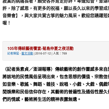
寂寞的病痛長者，頗受各界肯定好評。琴逢知音，澎湖
許，除了感恩，有更多的祝福，願以長久以來的學習成
音樂會】，與大家共賞古箏的魅力風采。歡迎您踴躍蒞
喔！
105年傳統藝術饗宴-菊島仲夏之夜活動
記者陳猛
-
藝文活動
| 2016-07-12 | 人氣：769
（記者吳素貞／澎湖報導）傳統藝術的創作靈感多來自
將該地的民情風俗呈現出來，包含思想的價值、宗教信
如音樂、歌謠、舞蹈、雜技、說唱、小戲、大戲、偶戲
閒娛樂和民俗信仰存在，其藝術的普遍性及通俗性歷久
們的情感，藝術將生活的精神表露無遺。