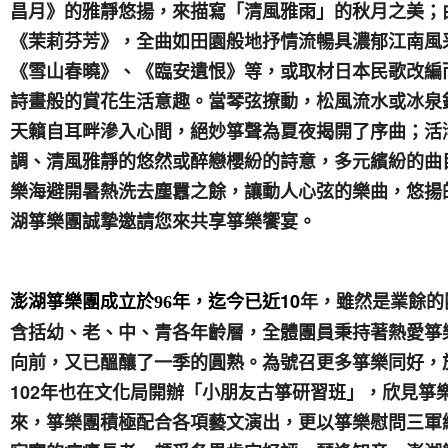
昌月》的雅靜悠揚，來描寫「清風雅雨」的秋月之美；
《茉莉芬芳》，全曲如田園般地抒情流暢具濃郁江南風
《雪山春曉》、《臨安遺恨》等，或取材日本民歌改編
詩畫般的賞花生活意趣。當琴弦撩動，松風流水或冰泉
天籟自耳畔滲入心間，絕妙箏聲為夏夜揭開了序曲；活
調、清風雅靜的悠然或醉戀櫻紛的詩意，多元繽紛的曲
樂海避開暑熱洗去塵囂之餘，讓動人心弦的樂曲，悠揚
湖箏樂團誠摯邀請您來共享箏樂饗宴。
年，迄今已近10
年，雖然是業餘的
澎湖箏樂團成立於96
含括幼、老、中、青各年齡層，全體團員秉持著熱愛箏
向前，又已醞釀了一季的圓熟。為號召更多箏樂同好，於
102年也在文化局開辦「小朋友古箏研習班」，欣見箏
來，箏樂團積極配合各項藝文演出，更以箏樂慰問三軍