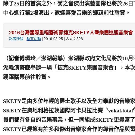
除了25日的首演之外，菊之音傑出演藝團隊也將於26
中心進行第2場演出，歡迎喜愛音樂的鄉親前往聆賞。
2016台灣國際重唱藝術節捷克SKETY人聲樂團巡迴音樂會
記者陳猛
-
藝文活動
| 2016-08-25 | 人氣：828
（記者傅珮玲／澎湖報導）澎湖縣政府文化局將於
10
月
湖縣演藝廳舉辦一場「捷克
SKETY
樂團音樂會」，本
踴躍購票前往聆賞。
SKETY
是由多位年輕的爵士歌手以及全力奉獻的音樂
SKETY
在奧地利格拉莰國際阿卡貝拉比賽〝
vokal.total
員們都有各自的音樂事業，但一同組成
SKETY
更豐富
SKETY
已經擁有許多和傑出音樂家合作的錄音作品與