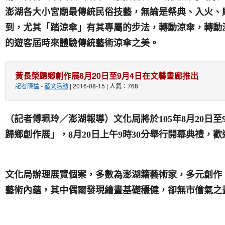
澎湖各大小宮廟最傳統民俗技藝，無論是祭典、入火、
到，尤其「踏涼傘」有其專屬的步法，轉動涼傘，轉動
的遊客屆時來體驗傳統藝術涼傘之美。
黃長榮歸鄉創作展8月20日至9月4日在文馨畫廊推出
記者陳猛
-
藝文活動
| 2016-08-15 | 人氣：768
（記者傅珮玲／澎湖報導）文化局將於
105
年
8
月
20
日至
歸鄉創作展」，
8
月
20
日上午
9
時
30
分舉行開幕典禮，歡
文化局辦理展覽個案，多數為澎湖籍藝術家，多元創作
藝術內蘊，其中偶爾發現繪畫基礎穩健，卻無市儈氣之