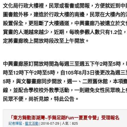
文化局行政大樓裡，民眾或看書或閱報，方便就近到中
圖書館外移，建造於行政大樓的南邊，民眾在大樓內的
設置保全，更阻斷了大樓通道，中興畫廊乃被遺立於文
1.2
賞畫的人潮越來越少，近期，每晚參觀人數只有
位
定將畫廊晚上開放時段改至上午開放。
2
5
中興畫廊原訂開放時間為每週三至週五下午
時至
時，
12
2
5
105
8
3
時至
時下午
時至
時，自
年
月
日後更改為週三
5
時，與文馨畫廊同步開放，週一、二照舊休館，本項
線，並配合學校校外教學活動，一則避免女性民眾晚上
民眾不便，尚祈見諒，特此公告。
「東方舞動澎湖灣~手舞足蹈Fun一夏夏令營」受理報名
記者陳猛
-
藝文活動
| 2016-07-29 | 人氣：825