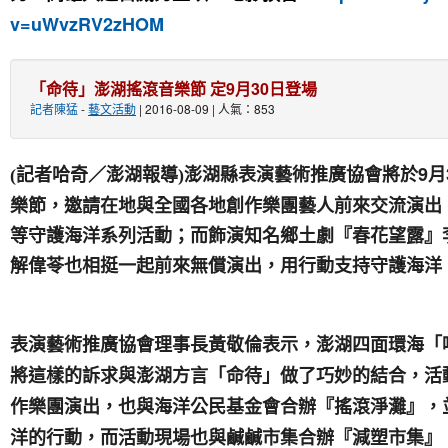
v=uWvzRV2zHOM
「命待」澎湖搖滾音樂節 定9月30日登場
記者陳猛
-
藝文活動
| 2016-08-09 | 人氣：853
澎湖縣表演藝術推廣協會將於9月3
(
記者哈奇／澎湖報導)
樂節，邀請在地與全國各地創作樂團藝人前來交流演出
等守護海洋系列活動；而飾演知名鄉土劇『春花望露』
解偉苓也相挺一起前來無償演出，用行動支持守護海洋
表演藝術推廣協會理事長黃敬倫表示，澎湖四面環海「
將這樣的訴求與澎湖方言「命待」做了巧妙的結合，活
作樂團演出，也與海洋公民基金會合辦『搖滾淨灘』，
洋的行動，而活動現場也與鹹鹹市集合辦『減塑市集』